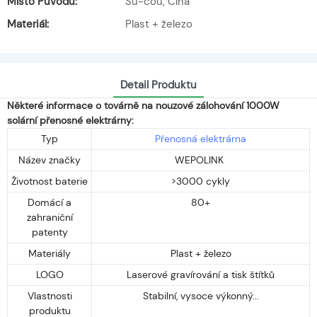
Místo Původu:
Su-čou, Čína
Materiál:
Plast + železo
Detail Produktu
Některé informace o továrně na nouzové zálohování 1000W
solární přenosné elektrárny:
Typ
Přenosná elektrárna
Název značky
WEPOLINK
Životnost baterie
>3000 cykly
Domácí a
80+
zahraniční
patenty
Materiály
Plast + železo
LOGO
Laserové gravírování a tisk štítků
Vlastnosti
Stabilní, vysoce výkonný...
produktu