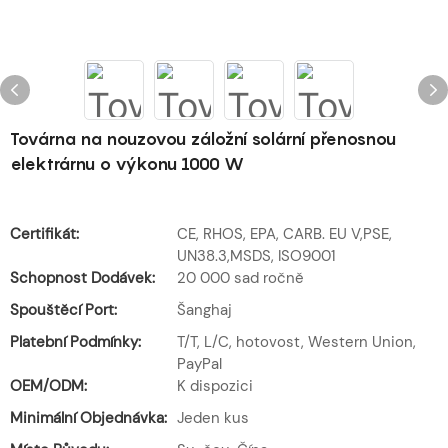
Továrna na nouzovou záložní solární přenosnou
elektrárnu o výkonu 1000 W
Certifikát:
CE, RHOS, EPA, CARB. EU V,PSE,
UN38.3,MSDS, ISO9001
Schopnost Dodávek:
20 000 sad ročně
Spouštěcí Port:
Šanghaj
Platební Podmínky:
T/T, L/C, hotovost, Western Union,
PayPal
OEM/ODM:
K dispozici
Minimální Objednávka:
Jeden kus