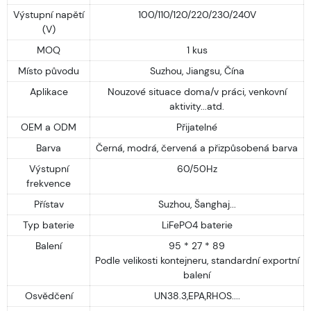
Výstupní napětí
100/110/120/220/230/240V
(V)
MOQ
1 kus
Místo původu
Suzhou, Jiangsu, Čína
Aplikace
Nouzové situace doma/v práci, venkovní
aktivity...atd.
OEM a ODM
Přijatelné
Barva
Černá, modrá, červená a přizpůsobená barva
Výstupní
60/50Hz
frekvence
Přístav
Suzhou, Šanghaj...
Typ baterie
LiFePO4 baterie
Balení
95 * 27 * 89
Podle velikosti kontejneru, standardní exportní
balení
Osvědčení
UN38.3,EPA,RHOS....