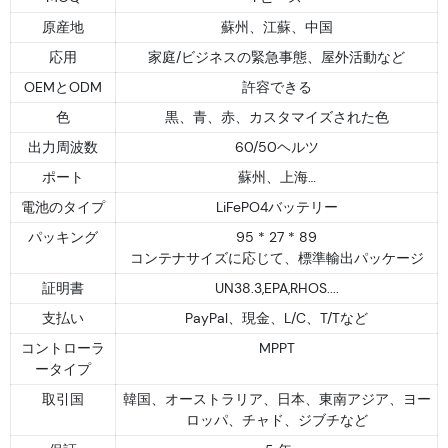
原産地
蘇州、江蘇、中国
応用
家庭/ビジネスの緊急事態、屋外活動など
OEMとODM
許容できる
色
黒、青、赤、カスタマイズされた色
出力周波数
60/50ヘルツ
ポート
蘇州、上海…
電池のタイプ
LiFePO4バッテリー
パッキング
95 * 27 * 89
コンテナサイズに応じて、標準輸出パッケージ
証明書
UN38.3,EPA,RHOS....
支払い
PayPal、現金、L/C、T/Tなど
コントローラ
MPPT
ータイプ
取引国
韓国、オーストラリア、日本、東南アジア、ヨー
ロッパ、チャド、ジブチなど