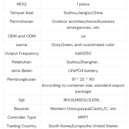
MOQ
1 piece
Tempat Asal
Suzhou,Jiangsu,China
Permohonan
Outdoor activities,Home/business
emergencies...etc
OEM and ODM
ya
warna
Grey,Green, and customized color
Output Frequency
hz60/50
Pelabuhan
Suzhou,Shanghai...
Jenis Bateri
LiFePO4 battery
Pembungkusan
91 * 25 * 90
According to container size, standard export
package
Sijil
RHOS,MSDS,CE,EPA....
Bayaran
Western Union,paypal,Cash,L/C...etc
Controller Type
MPPT
Trading Country
South Korea,Europe,the United States