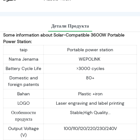
Детали Продукта
Some information about Solar-Compatible 3600W Portable
Power Station:
taip
Portable power station
Nama Jenama
WEPOLINK
Battery Cycle Life
>3000 cycles
Domestic and
80+
foreign patents
Bahan
Plastic +iron
LOGO
Laser engraving and label printing
Особенности
Stable,High Quality...
продукта
Output Voltage
100/110/120/220/230/240V
(V)