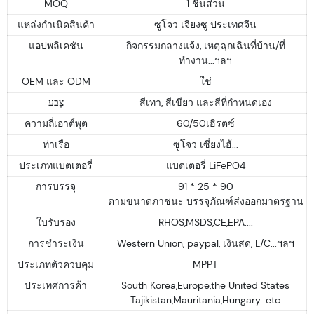
MOQ
1 ชิ้นส่วน
แหล่งกำเนิดสินค้า
ซูโจว เจียงซู ประเทศจีน
แอปพลิเคชัน
กิจกรรมกลางแจ้ง, เหตุฉุกเฉินที่บ้าน/ที่
ทำงาน...ฯลฯ
OEM และ ODM
ใช่
צֶבַע
สีเทา, สีเขียว และสีที่กำหนดเอง
ความถี่เอาต์พุต
60/50เฮิรตซ์
ท่าเรือ
ซูโจว เซี่ยงไฮ้...
ประเภทแบตเตอรี่
แบตเตอรี่ LiFePO4
การบรรจุ
91 * 25 * 90
ตามขนาดภาชนะ บรรจุภัณฑ์ส่งออกมาตรฐาน
ใบรับรอง
RHOS,MSDS,CE,EPA....
การชำระเงิน
Western Union, paypal, เงินสด, L/C...ฯลฯ
ประเภทตัวควบคุม
MPPT
ประเทศการค้า
South Korea,Europe,the United States
Tajikistan,Mauritania,Hungary .etc