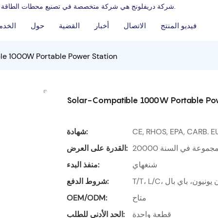
شركة دريفلونج هي شركة متخصصة في تصنيع محطات الطاقة المحمولة وتوريد مولدات البنزين، ولديها سنوات من الخبرة في مجال التصنيع.
فيديو المنتج
الاتصال
أخبار
القضية
حول
الخدم
le 1000W Portable Power Station
Solar-Compatible 1000W Portable Pow
CE, RHOS, EPA, CARB. E
شهادة:
2000 مجموعة في السنة
القدرة على العرض:
شنغهاي
منفذ البدء:
ويسترن يونيون، باي بال
شروط الدفع:
متاح
OEM/ODM:
قطعة واحدة
الحد الأدنى للطلب: