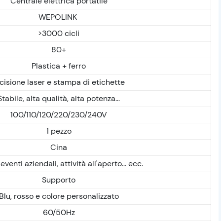
Centrale elettrica portatile
WEPOLINK
>3000 cicli
80+
Plastica + ferro
cisione laser e stampa di etichette
Stabile, alta qualità, alta potenza...
100/110/120/220/230/240V
1 pezzo
Cina
eventi aziendali, attività all'aperto... ecc.
Supporto
Blu, rosso e colore personalizzato
60/50Hz