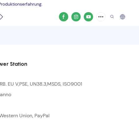
Produktionserfahrung.
Produktvideo
er Station
RB. EU V,PSE, UN38.3,MSDS, ISO9001
;anno
, Western Union, PayPal