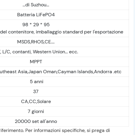
...di Suzhou...
Batteria LiFePO4
98 * 29 * 95
 del contenitore, imballaggio standard per l'esportazione
MSDS,RHOS,CE....
, L/C, contanti, Western Union... ecc.
MPPT
outheast Asia,Japan Oman,Cayman Islands,Andorra .etc
5 anni
37
CA,CC,Solare
7 giorni
20000 set all'anno
riferimento. Per informazioni specifiche, si prega di