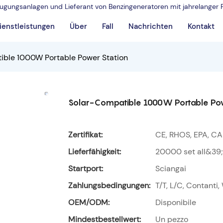
rzeugungsanlagen und Lieferant von Benzingeneratoren mit jahrelanger 
ienstleistungen
Über
Fall
Nachrichten
Kontakt
ible 1000W Portable Power Station
Solar-Compatible 1000W Portable Pow
Zertifikat:
CE, RHOS, EPA, CA
Lieferfähigkeit:
20000 set all&39
Startport:
Sciangai
Zahlungsbedingungen:
T/T, L/C, Contanti
OEM/ODM:
Disponibile
Mindestbestellwert:
Un pezzo