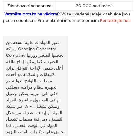
Zásobovací schopnost
20 000 sad ročně
Vezměte prosím na vědomí
: Výše ​​uvedené údaje v tabulce jsou
pouze orientační. Pro konkrétní informace prosím
Kontaktujte nás
تتميز المولدات عالية السعة من
شركة Gasoline Generator
Company بحجمها الصغير ووزنها
الخفيف، كما يمكنها إنتاج طاقة
أعلى بنفس الإزاحة. تتوافق لوائح
الانبعاثات والسلامة مع أحدث
متطلبات اللوائح الدولية. تم
تجهيزه بنظام مراقبة لاسلكي
ذكي. في البرية، يمكن توصيل
الهاتف المحمول مباشرة بالمولد
عبر شبكة WIFI، ويمكن تشغيل
المولد أو إيقاف تشغيله من خلال
التطبيق، ومراقبة معلمات تشغيل
المولد في الوقت الفعلي، كما
يحتوي على تذكيرات تلقائية للتزود