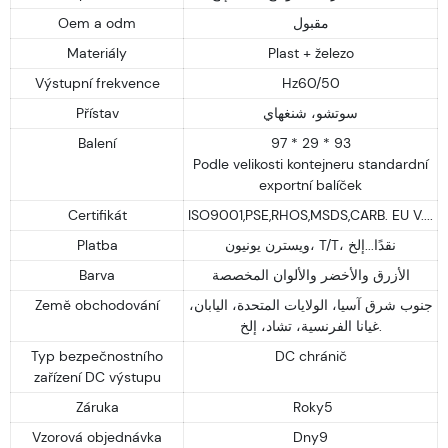
مقبول
Oem a odm
Materiály
Plast + železo
Výstupní frekvence
Hz60/50
سوتشو، شنغهاي
Přístav
Balení
97 * 29 * 93
Podle velikosti kontejneru standardní
exportní balíček
Certifikát
ISO9001,PSE,RHOS,MSDS,CARB. EU V....
ويسترن يونيون، T/T، نقدًا...إلخ
Platba
الأزرق والأخضر والألوان المخصصة
Barva
جنوب شرق آسيا، الولايات المتحدة، اليابان،
Země obchodování
غيانا الفرنسية، تشاد، إلخ.
Typ bezpečnostního
DC chránič
zařízení DC výstupu
Záruka
Roky5
Vzorová objednávka
Dny9