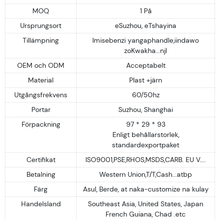
MOQ
1 På
Ursprungsort
eSuzhou, eTshayina
Tillämpning
Imisebenzi yangaphandle,iindawo
zoKwakha...njl
OEM och ODM
Acceptabelt
Material
Plast +järn
Utgångsfrekvens
60/50hz
Portar
Suzhou, Shanghai
Förpackning
97 * 29 * 93
Enligt behållarstorlek,
standardexportpaket
Certifikat
ISO9001,PSE,RHOS,MSDS,CARB. EU V....
Betalning
Western Union,T/T,Cash...atbp
Färg
Asul, Berde, at naka-customize na kulay
Handelsland
Southeast Asia, United States, Japan
French Guiana, Chad .etc