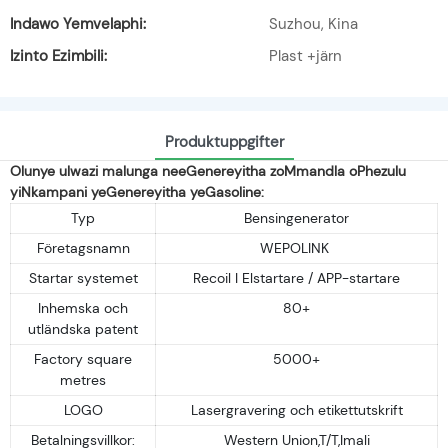
Indawo Yemvelaphi:
Suzhou, Kina
Izinto Ezimbili:
Plast +järn
Produktuppgifter
Olunye ulwazi malunga neeGenereyitha zoMmandla oPhezulu
yiNkampani yeGenereyitha yeGasoline:
Typ
Bensingenerator
Företagsnamn
WEPOLINK
Startar systemet
Recoil I Elstartare / APP-startare
Inhemska och
80+
utländska patent
Factory square
5000+
metres
LOGO
Lasergravering och etikettutskrift
Betalningsvillkor:
Western Union,T/T,Imali