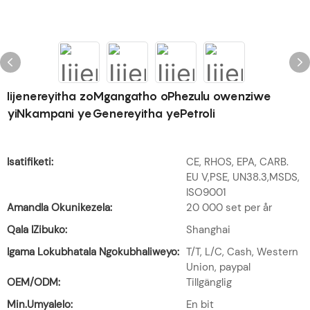
Iijenereyitha zoMgangatho oPhezulu owenziwe
yiNkampani yeGenereyitha yePetroli
Isatifiketi:
CE, RHOS, EPA, CARB.
EU V,PSE, UN38.3,MSDS,
ISO9001
Amandla Okunikezela:
20 000 set per år
Qala IZibuko:
Shanghai
Igama Lokubhatala Ngokubhaliweyo:
T/T, L/C, Cash, Western
Union, paypal
OEM/ODM:
Tillgänglig
Min.Umyalelo:
En bit