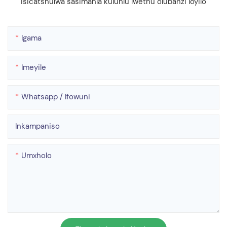
isicatshulwa sasimahla kuluhlu lwethu olubanzi loyilo
Igama
Imeyile
Whatsapp / Ifowuni
Inkampaniso
Umxholo