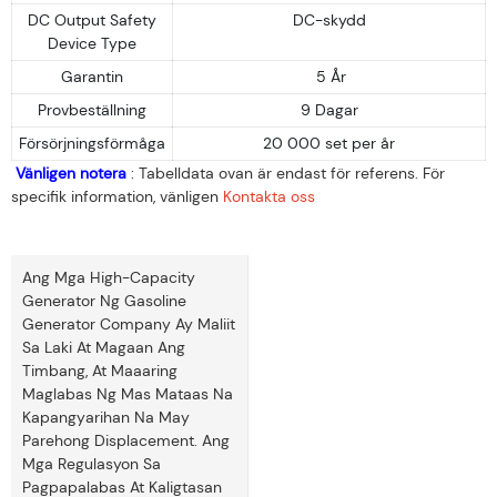
DC Output Safety
DC-skydd
Device Type
Garantin
5 År
Provbeställning
9 Dagar
Försörjningsförmåga
20 000 set per år
Vänligen notera
: Tabelldata ovan är endast för referens. För
specifik information, vänligen
Kontakta oss
Ang Mga High-Capacity
Generator Ng Gasoline
Generator Company Ay Maliit
Sa Laki At Magaan Ang
Timbang, At Maaaring
Maglabas Ng Mas Mataas Na
Kapangyarihan Na May
Parehong Displacement. Ang
Mga Regulasyon Sa
Pagpapalabas At Kaligtasan