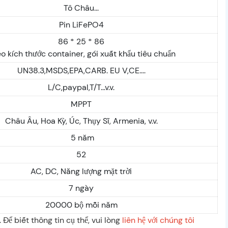
Tô Châu...
Pin LiFePO4
86 * 25 * 86
o kích thước container, gói xuất khẩu tiêu chuẩn
UN38.3,MSDS,EPA,CARB. EU V,CE....
L/C,paypal,T/T...v.v.
MPPT
Châu Âu, Hoa Kỳ, Úc, Thụy Sĩ, Armenia, v.v.
5 năm
52
AC, DC, Năng lượng mặt trời
7 ngày
20000 bộ mỗi năm
 Để biết thông tin cụ thể, vui lòng
liên hệ với chúng tôi