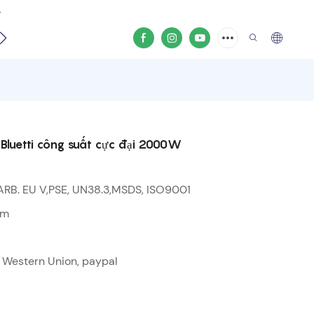
.
Video sản phẩm
 Bluetti công suất cực đại 2000W
ARB. EU V,PSE, UN38.3,MSDS, ISO9001
ăm
t, Western Union, paypal