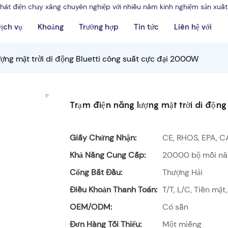
hát điện chạy xăng chuyên nghiệp với nhiều năm kinh nghiệm sản xuất
ịch vụ
Khoảng
Trường hợp
Tin tức
Liên hệ với
ượng mặt trời di động Bluetti công suất cực đại 2000W
Trạm điện năng lượng mặt trời di động
Giấy Chứng Nhận:
CE, RHOS, EPA, C
Khả Năng Cung Cấp:
20000 bộ mỗi n
Cổng Bắt Đầu:
Thượng Hải
Điều Khoản Thanh Toán:
T/T, L/C, Tiền mặ
OEM/ODM:
Có sẵn
Đơn Hàng Tối Thiểu:
Một miếng