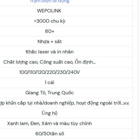
Trạm điện di động
WEPOLINK
>3000 chu kỳ
80+
Nhựa + sắt
Khắc laser và in nhãn
Chất lượng cao, Công suất cao, Ổn định...
100/110/120/220/230/240V
1 cái
Giang Tô, Trung Quốc
p khẩn cấp tại nhà/doanh nghiệp, hoạt động ngoài trời...v.v.
Ủng hộ
Xanh lam, Đen, Xám và màu tùy chỉnh
60/50tần số