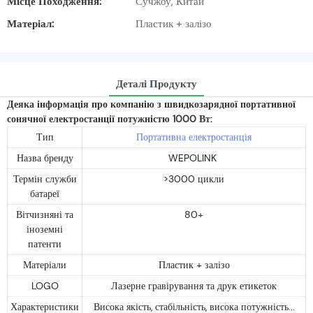
Місце Походження:
Сучжоу, Китай
Матеріал:
Пластик + залізо
Деталі Продукту
Деяка інформація про компанію з швидкозарядної портативної
сонячної електростанції потужністю 1000 Вт:
Тип
Портативна електростанція
Назва бренду
WEPOLINK
Термін служби
>3000 цикли
батареї
Вітчизняні та
80+
іноземні
патенти
Матеріали
Пластик + залізо
LOGO
Лазерне гравірування та друк етикеток
Характеристики
Висока якість, стабільність, висока потужність...