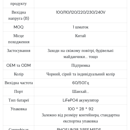
продукту
Вихідна
100/110/120/220/230/240V
напруга (В)
MOQ
1 шматок
Місце
Китай
походження
Застосування
Заходи на свіжому повітрі, будівельні
майданчики... тощо
OEM та ODM
Підтримка
Колір
Чорний, сірий та індивідуальний колір
Вихідна частота
60/50Гц
Порт
Шанхай...
Тип батареї
LiFePO4 акумулятор
Упаковка
100 * 28 * 92
Залежно від розміру контейнера, стандартна
експортна упаковка
Сертифікат
RHOS,UN38.3,PSE,MSDS....