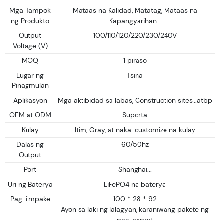
Mga Tampok
Mataas na Kalidad, Matatag, Mataas na
ng Produkto
Kapangyarihan...
Output
100/110/120/220/230/240V
Voltage (V)
MOQ
1 piraso
Lugar ng
Tsina
Pinagmulan
Aplikasyon
Mga aktibidad sa labas, Construction sites...atbp
OEM at ODM
Suporta
Kulay
Itim, Gray, at naka-customize na kulay
Dalas ng
60/50hz
Output
Port
Shanghai...
Uri ng Baterya
LiFePO4 na baterya
Pag-iimpake
100 * 28 * 92
Ayon sa laki ng lalagyan, karaniwang pakete ng
pag-export