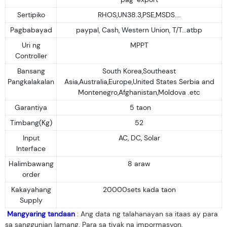
Sertipiko
RHOS,UN38.3,PSE,MSDS....
Pagbabayad
paypal, Cash, Western Union, T/T...atbp
Uri ng
MPPT
Controller
Bansang
South Korea,Southeast
Pangkalakalan
Asia,Australia,Europe,United States Serbia and
Montenegro,Afghanistan,Moldova .etc
Garantiya
5 taon
Timbang(Kg)
52
Input
AC, DC, Solar
Interface
Halimbawang
8 araw
order
Kakayahang
20000sets kada taon
Supply
Mangyaring tandaan
: Ang data ng talahanayan sa itaas ay para
sa sanggunian lamang. Para sa tiyak na impormasyon,