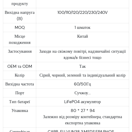
продукту
Вихідна напруга
100/110/120/220/230/240V
(В)
MOQ
1 шматок
Місце
Китай
походження
Застосування
Заходи на свіжому повітрі, надзвичайні ситуації
вдома/в бізнесі тощо
OEM та ODM
Так
Колір
Сірий, чорний, зелений та індивідуальний колір
Вихідна частота
60/50Гц
Порт
Сучжоу...
Тип батареї
LiFePO4 акумулятор
Упаковка
80 * 27 * 94
Залежно від розміру контейнера, стандартна
експортна упаковка
Сертифікат
CARB. EU V,UN38.3,MSDS,EPA,RHOS....