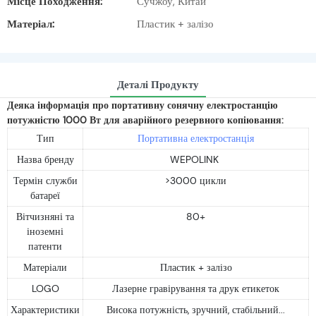
Місце Походження:
Сучжоу, Китай
Матеріал:
Пластик + залізо
Деталі Продукту
Деяка інформація про портативну сонячну електростанцію
потужністю 1000 Вт для аварійного резервного копіювання:
Тип
Портативна електростанція
Назва бренду
WEPOLINK
Термін служби
>3000 цикли
батареї
Вітчизняні та
80+
іноземні
патенти
Матеріали
Пластик + залізо
LOGO
Лазерне гравірування та друк етикеток
Характеристики
Висока потужність, зручний, стабільний...