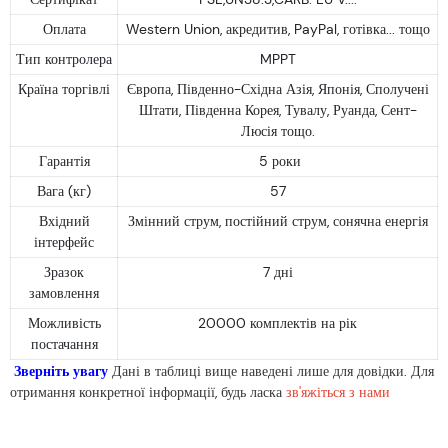
Оплата
Western Union, акредитив, PayPal, готівка... тощо
Тип контролера
MPPT
Країна торгівлі
Європа, Південно-Східна Азія, Японія, Сполучені
Штати, Південна Корея, Тувалу, Руанда, Сент-
Люсія тощо.
Гарантія
5 роки
Вага (кг)
57
Вхідний
Змінний струм, постійний струм, сонячна енергія
інтерфейс
Зразок
7 дні
замовлення
Можливість
20000 комплектів на рік
постачання
Зверніть увагу
Дані в таблиці вище наведені лише для довідки. Для
отримання конкретної інформації, будь ласка
зв'яжіться з нами