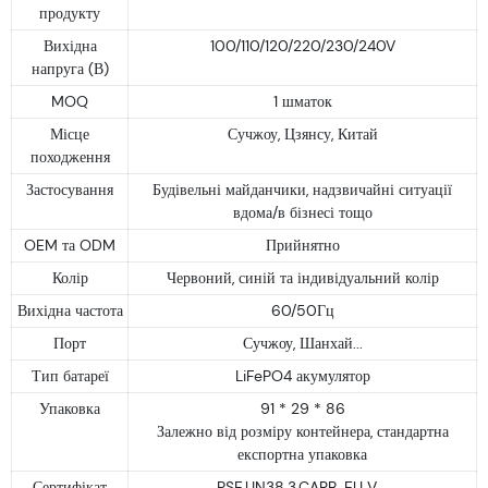
продукту
Вихідна
100/110/120/220/230/240V
напруга (В)
MOQ
1 шматок
Місце
Сучжоу, Цзянсу, Китай
походження
Застосування
Будівельні майданчики, надзвичайні ситуації
вдома/в бізнесі тощо
OEM та ODM
Прийнятно
Колір
Червоний, синій та індивідуальний колір
Вихідна частота
60/50Гц
Порт
Сучжоу, Шанхай...
Тип батареї
LiFePO4 акумулятор
Упаковка
91 * 29 * 86
Залежно від розміру контейнера, стандартна
експортна упаковка
Сертифікат
PSE,UN38.3,CARB. EU V....