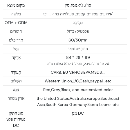
סוז'ו, ג'יאנגסו, סין
מקום מוצא
אירועים עסקיים קטנים, פעילויות בחוץ... וכו'
בַּקָשָׁה
תְמִיכָה
OEM ו-ODM
פלסטיק+ברזל
חומרים
60/50הרץ
תדר פלט
סוז'ו, שנגחאי
נָמָל
אֲרִיזָה
84 * 26 * 89
על פי גודל מיכל, חבילת יצוא סטנדרטית
תְעוּדָה
CARB. EU V,RHOS,EPA,MSDS....
תַשְׁלוּם
Western Union,L/C,Cash,paypal...etc
צֶבַע
Red,Grey,Black, and customized color
ארץ מסחר
the United States,Australia,Europe,Southeast
Asia,South Korea Germany,Sierra Leone .etc
מגן DC
סוג התקן
בטיחות פלט
DC