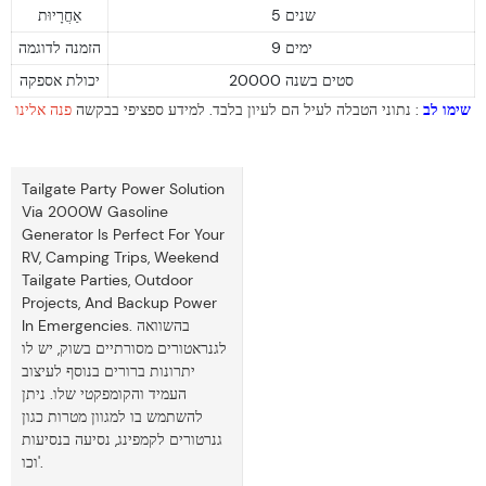
5 שנים
אַחֲרָיוּת
9 ימים
הזמנה לדוגמה
20000 סטים בשנה
יכולת אספקה
שימו לב
: נתוני הטבלה לעיל הם לעיון בלבד. למידע ספציפי בבקשה
פנה אלינו
Tailgate Party Power Solution
Via 2000W Gasoline
Generator Is Perfect For Your
RV, Camping Trips, Weekend
Tailgate Parties, Outdoor
Projects, And Backup Power
In Emergencies. בהשוואה
לגנראטורים מסורתיים בשוק, יש לו
יתרונות ברורים בנוסף לעיצוב
העמיד והקומפקטי שלו. ניתן
להשתמש בו למגוון מטרות כגון
גנרטורים לקמפינג, נסיעה בנסיעות
וכו'.