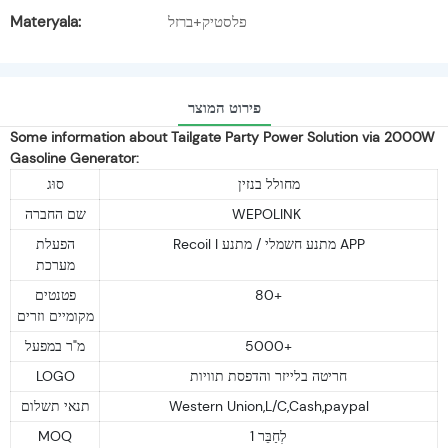
Materyala:
פלסטיק+ברזל
פירוט המוצר
Some information about Tailgate Party Power Solution via 2000W
Gasoline Generator:
מחולל בנזין
סוּג
שם החברה
WEPOLINK
Recoil I מתנע חשמלי / מתנע APP
הפעלת
מערכת
פטנטים
80+
מקומיים וזרים
מ"ר במפעל
5000+
LOGO
חריטה בלייזר והדפסת תוויות
תנאי תשלום
Western Union,L/C,Cash,paypal
MOQ
1 לְחַבֵּר