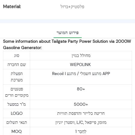
Material:
פלסטיק+ברזל
פירוט המוצר
Some information about Tailgate Party Power Solution via 2000W
Gasoline Generator:
מחולל בנזין
סוּג
שם החברה
WEPOLINK
Recoil I מתנע חשמלי / מתנע APP
הפעלת
מערכת
פטנטים
80+
מקומיים וזרים
מ"ר במפעל
5000+
LOGO
חריטה בלייזר והדפסת תוויות
ווסטרן יוניון, L/C, מזומן, פייפאל
תנאי תשלום
MOQ
1 לְחַבֵּר