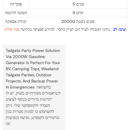
5 שנים
אַחֲרָיוּת
9 ימים
הזמנה לדוגמה
20000 סטים בשנה
יכולת אספקה
שימו לב
: נתוני הטבלה לעיל הם לעיון בלבד. למידע ספציפי בבקשה
פנה אלינו
Tailgate Party Power Solution
Via 2000W Gasoline
Generator Is Perfect For Your
RV, Camping Trips, Weekend
Tailgate Parties, Outdoor
Projects, And Backup Power
In Emergencies. בהשוואה
לגנראטורים מסורתיים בשוק, יש לו
יתרונות ברורים בנוסף לעיצוב
העמיד והקומפקטי שלו. ניתן
להשתמש בו למגוון מטרות כגון
גנרטורים לקמפינג, נסיעה בנסיעות
וכו'.