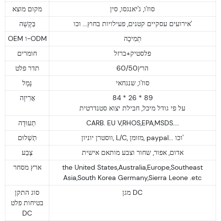
סוז'ו, ג'יאנגסו, סין
מקום מוצא
אירועים עסקיים קטנים, פעילויות בחוץ... וכו'
בַּקָשָׁה
תְמִיכָה
OEM ו-ODM
פלסטיק+ברזל
חומרים
60/50הרץ
תדר פלט
סוז'ו, שנגחאי
נָמָל
אֲרִיזָה
84 * 26 * 89
על פי גודל מיכל, חבילת יצוא סטנדרטית
תְעוּדָה
CARB. EU V,RHOS,EPA,MSDS....
ווסטרן יוניון, L/C, מזומן, paypal... וכו'
תַשְׁלוּם
אדום, אפור, שחור וצבע מותאם אישית
צֶבַע
ארץ מסחר
the United States,Australia,Europe,Southeast
Asia,South Korea Germany,Sierra Leone .etc
מגן DC
סוג התקן
בטיחות פלט
DC