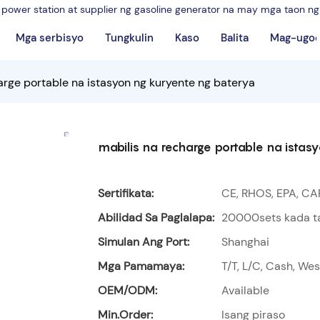
power station at supplier ng gasoline generator na may mga taon n
Mga serbisyo
Tungkulin
Kaso
Balita
Mag-ugo
arge portable na istasyon ng kuryente ng baterya
mabilis na recharge portable na istas
Sertifikata:
CE, RHOS, EPA, CA
Abilidad Sa Paglalapa:
20000sets kada t
Simulan Ang Port:
Shanghai
Mga Pamamaya:
T/T, L/C, Cash, We
OEM/ODM:
Available
Min.Order:
Isang piraso