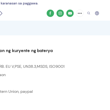
g karanasan sa paggawa.
d
Video ng produkto
yon ng kuryente ng baterya
RB. EU V,PSE, UN38.3,MSDS, ISO9001
aon
stern Union, paypal