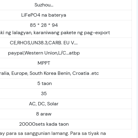
Suzhou...
LiFePO4 na baterya
85 * 28 * 94
aki ng lalagyan, karaniwang pakete ng pag-export
CE,RHOS,UN38.3,CARB. EU V....
paypal,Western Union,L/C...atbp
MPPT
alia, Europe, South Korea Benin, Croatia .etc
5 taon
35
AC, DC, Solar
8 araw
20000sets kada taon
 ay para sa sanggunian lamang. Para sa tiyak na