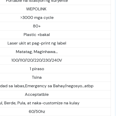
Portable na istasyon ng kuryente
WEPOLINK
>3000 mga cycle
80+
Plastic +bakal
Laser ukit at pag-print ng label
Matatag, Maginhawa...
100/110/120/220/230/240V
1 piraso
Tsina
idad sa labas,Emergency sa Bahay/negosyo...atbp
Acceptatble
l, Berde, Pula, at naka-customize na kulay
60/50hz