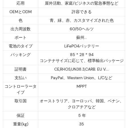
応用
屋外活動、家庭/ビジネスの緊急事態など
OEMとODM
許容できる
色
青、緑、赤、カスタマイズされた色
出力周波数
60/50ヘルツ
ポート
蘇州...
電池のタイプ
LiFePO4バッテリー
パッキング
85 * 28 * 94
コンテナサイズに応じて、標準輸出パッケージ
証明書
CE,RHOS,UN38.3,CARB. EU V....
支払い
PayPal、Western Union、L/Cなど
コントローラータ
MPPT
イプ
取引国
オーストラリア、ヨーロッパ、韓国、ベナン、
クロアチアなど
保証
5 年
重量(kg)
35