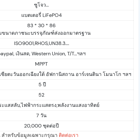
ซูโจว...
แบตเตอรี่ LiFePO4
83 * 30 * 86
มขนาดภาชนะบรรจุภัณฑ์ส่งออกมาตรฐาน
ISO9001,RHOS,UN38.3....
aypal, เงินสด, Western Union, T/T...ฯลฯ
MPPT
อเชียตะวันออกเฉียงใต้ อัฟกานิสถาน อาร์เจนตินา โมนาโก ฯลฯ
5 ปี
52
ระแสสลับ,ไฟฟ้ากระแสตรง,พลังงานแสงอาทิตย์
7 วัน
20,000 ชุดต่อปี
ั้น สำหรับข้อมูลเฉพาะกรุณา
ติดต่อเรา