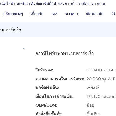
งกำเนิดไฟฟ้าเบนซินระดับมืออาชีพที่มีประสบการณ์การผลิตมายาวนาน
บริการต่างๆ
เกี่ยวกับ
เคส
ข่าวสาร
ติดต่อกลับ
วิด
บบชาร์จเร็ว
สถานีไฟฟ้าพกพาแบบชาร์จเร็ว
ใบรับรอง:
CE, RHOS, EPA,
ความสามารถในการจัดหา:
20,000 ชุดต่อปี
พอร์ตเริ่มต้น:
เซี่ยงไฮ้
เงื่อนไขการชำระเงิน:
T/T, L/C, เงินส
OEM/ODM:
มีอยู่
คำสั่งซื้อขั้นต่ำ:
ชิ้นเดียว