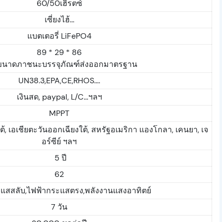
60/50เฮิรตซ์
เซี่ยงไฮ้...
แบตเตอรี่ LiFePO4
89 * 29 * 86
นาดภาชนะบรรจุภัณฑ์ส่งออกมาตรฐาน
UN38.3,EPA,CE,RHOS....
เงินสด, paypal, L/C...ฯลฯ
MPPT
ีใต้, เอเชียตะวันออกเฉียงใต้, สหรัฐอเมริกา แองโกลา, เคนยา, เจ
อร์ซีย์ ฯลฯ
5 ปี
62
แสสลับ,ไฟฟ้ากระแสตรง,พลังงานแสงอาทิตย์
7 วัน