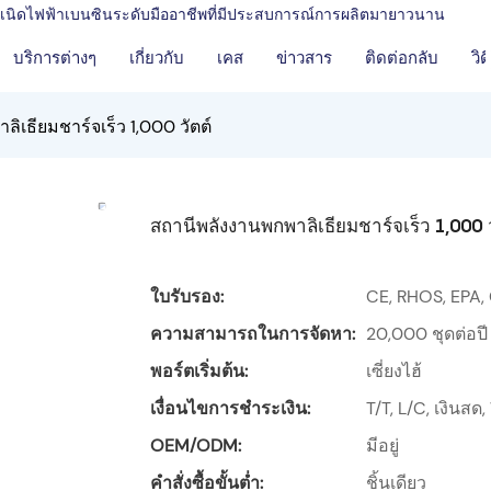
งกำเนิดไฟฟ้าเบนซินระดับมืออาชีพที่มีประสบการณ์การผลิตมายาวนาน
บริการต่างๆ
เกี่ยวกับ
เคส
ข่าวสาร
ติดต่อกลับ
วิด
ิเธียมชาร์จเร็ว 1,000 วัตต์
สถานีพลังงานพกพาลิเธียมชาร์จเร็ว 1,000 ว
ใบรับรอง:
CE, RHOS, EPA,
ความสามารถในการจัดหา:
20,000 ชุดต่อปี
พอร์ตเริ่มต้น:
เซี่ยงไฮ้
เงื่อนไขการชำระเงิน:
T/T, L/C, เงินส
OEM/ODM:
มีอยู่
คำสั่งซื้อขั้นต่ำ:
ชิ้นเดียว