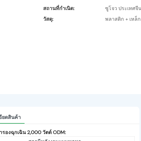
สถานที่กำเนิด:
ซูโจว ประเทศจี
วัสดุ:
พลาสติก + เหล็ก
ียดสินค้า
ำรองฉุกเฉิน 2,000 วัตต์ ODM: