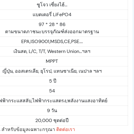
ซูโจว เซี่ยงไฮ้...
แบตเตอรี่ LiFePO4
97 * 28 * 86
ตามขนาดภาชนะบรรจุภัณฑ์ส่งออกมาตรฐาน
EPA,ISO9001,MSDS,CE,PSE....
เงินสด, L/C, T/T, Western Union...ฯลฯ
MPPT
ญี่ปุ่น, ออสเตรเลีย, ยุโรป, แทนซาเนีย, เนปาล ฯลฯ
5 ปี
54
ฟฟ้ากระแสสลับ,ไฟฟ้ากระแสตรง,พลังงานแสงอาทิตย์
9 วัน
20,000 ชุดต่อปี
ั้น สำหรับข้อมูลเฉพาะกรุณา
ติดต่อเรา