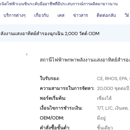
งกำเนิดไฟฟ้าเบนซินระดับมืออาชีพที่มีประสบการณ์การผลิตมายาวนาน
บริการต่างๆ
เกี่ยวกับ
เคส
ข่าวสาร
ติดต่อกลับ
วิด
ังงานแสงอาทิตย์สำรองฉุกเฉิน 2,000 วัตต์ ODM
สถานีไฟฟ้าพกพาพลังงานแสงอาทิตย์สำรอง
ใบรับรอง:
CE, RHOS, EPA,
ความสามารถในการจัดหา:
20,000 ชุดต่อปี
พอร์ตเริ่มต้น:
เซี่ยงไฮ้
เงื่อนไขการชำระเงิน:
T/T, L/C, เงินส
OEM/ODM:
มีอยู่
คำสั่งซื้อขั้นต่ำ:
ชิ้นเดียว