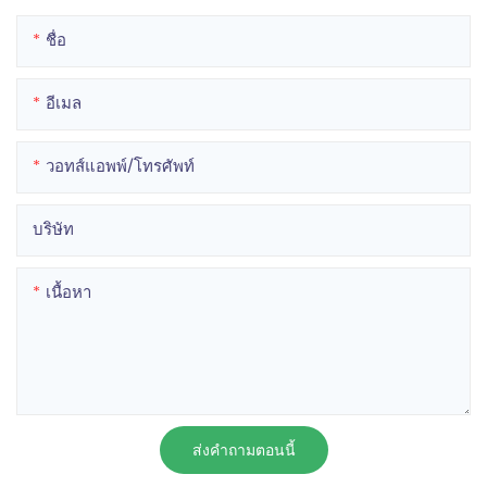
ชื่อ
อีเมล
วอทส์แอพพ์/โทรศัพท์
บริษัท
เนื้อหา
ส่งคำถามตอนนี้