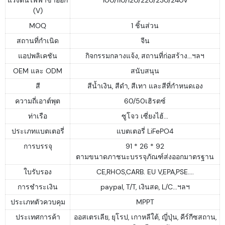
(V)
MOQ
1 ชิ้นส่วน
สถานที่กำเนิด
จีน
แอปพลิเคชัน
กิจกรรมกลางแจ้ง, สถานที่ก่อสร้าง...ฯลฯ
OEM และ ODM
สนับสนุน
สี
สีน้ำเงิน, สีดำ, สีเทา และสีที่กำหนดเอง
ความถี่เอาต์พุต
60/50เฮิรตซ์
ท่าเรือ
ซูโจว เซี่ยงไฮ้...
ประเภทแบตเตอรี่
แบตเตอรี่ LiFePO4
การบรรจุ
91 * 26 * 92
ตามขนาดภาชนะบรรจุภัณฑ์ส่งออกมาตรฐาน
ใบรับรอง
CE,RHOS,CARB. EU V,EPA,PSE....
การชำระเงิน
paypal, T/T, เงินสด, L/C...ฯลฯ
ประเภทตัวควบคุม
MPPT
ประเทศการค้า
ออสเตรเลีย, ยุโรป, เกาหลีใต้, ญี่ปุ่น, คีร์กีซสถาน,