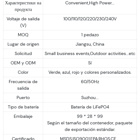
Характеристики на
Convenient,High Power...
продукта
Voltaje de salida
100/110/120/220/230/240V
(V)
MOQ
1 pedazo
Lugar de origen
Jiangsu, China
Solicitud
Small business events,Outdoor activities...etc
OEM y ODM
Sí
Color
Verde, azul, rojo y colores personalizados.
Frecuencia de
60/50Hz
salida
Puerto
Suzhou...
Tipo de batería
Batería de LiFePO4
Embalaje
99 * 28 * 99
Según el tamaño del contenedor, paquete
de exportación estándar.
Certificado
MSDS,ISO9001,EPA,RHOS,CE....