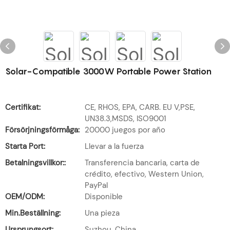
Solar-Compatible 3000W Portable Power Station
Certifikat:
CE, RHOS, EPA, CARB. EU V,PSE,
UN38.3,MSDS, ISO9001
Försörjningsförmåga:
20000 juegos por año
Starta Port:
Llevar a la fuerza
Betalningsvillkor::
Transferencia bancaria, carta de
crédito, efectivo, Western Union,
PayPal
OEM/ODM:
Disponible
Min.Beställning:
Una pieza
Ursprungsort:
Suzhou, China