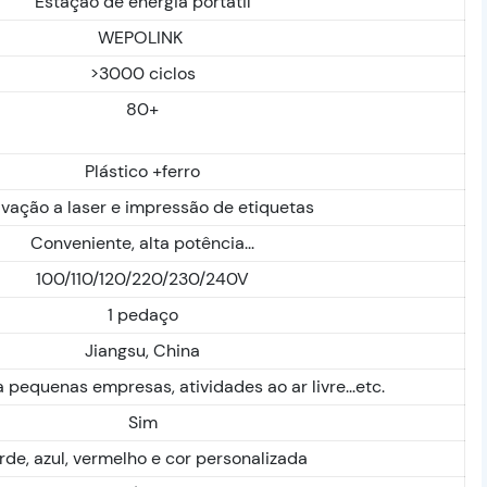
Estação de energia portátil
WEPOLINK
>3000 ciclos
80+
Plástico +ferro
vação a laser e impressão de etiquetas
Conveniente, alta potência...
100/110/120/220/230/240V
1 pedaço
Jiangsu, China
 pequenas empresas, atividades ao ar livre...etc.
Sim
rde, azul, vermelho e cor personalizada