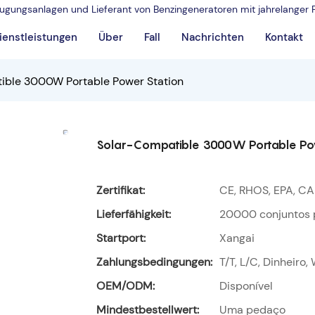
rzeugungsanlagen und Lieferant von Benzingeneratoren mit jahrelanger 
ienstleistungen
Über
Fall
Nachrichten
Kontakt
ible 3000W Portable Power Station
Solar-Compatible 3000W Portable Po
Zertifikat:
CE, RHOS, EPA, CA
Lieferfähigkeit:
20000 conjuntos 
Startport:
Xangai
Zahlungsbedingungen:
T/T, L/C, Dinheiro,
OEM/ODM:
Disponível
Mindestbestellwert:
Uma pedaço