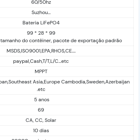
60/50hz
Suzhou...
Bateria LiFePO4
99 * 28 * 99
tamanho do contêiner, pacote de exportação padrão
MSDS,ISO9001,EPA,RHOS,CE....
paypal,Cash,T/T,L/C...etc
MPPT
apan,Southeast Asia,Europe Cambodia,Sweden,Azerbaijan
.etc
5 anos
69
CA, CC, Solar
10 dias