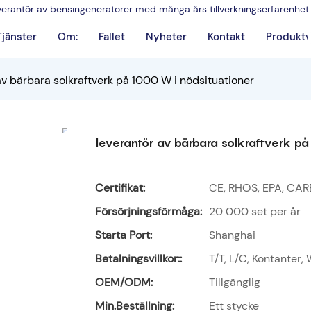
leverantör av bensingeneratorer med många års tillverkningserfarenhet.
Tjänster
Om:
Fallet
Nyheter
Kontakt
Produktv
av bärbara solkraftverk på 1000 W i nödsituationer
leverantör av bärbara solkraftverk på
Certifikat:
CE, RHOS, EPA, CAR
Försörjningsförmåga:
20 000 set per år
Starta Port:
Shanghai
Betalningsvillkor::
T/T, L/C, Kontanter,
OEM/ODM:
Tillgänglig
Min.Beställning:
Ett stycke