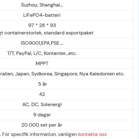
Suzhou, Shanghai...
LiFePO4-batteri
97 * 28 * 93
gt containerstorlek, standard exportpaket
ISO9001,EPA,PSE....
T/T, PayPal, L/C, Kontanter...etc.
MPPT
ralien, Japan, Sydkorea, Singapore, Nya Kaledonien etc.
5 år
42
AC, DC, Solenergi
9 dagar
20 000 set per år
 För specifik information, vänligen
kontakta oss