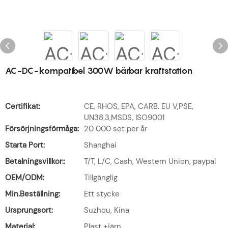
AC-DC-kompatibel 300W bärbar kraftstation
Certifikat:
CE, RHOS, EPA, CARB. EU V,PSE,
UN38.3,MSDS, ISO9001
Försörjningsförmåga:
20 000 set per år
Starta Port:
Shanghai
Betalningsvillkor::
T/T, L/C, Cash, Western Union, paypal
OEM/ODM:
Tillgänglig
Min.Beställning:
Ett stycke
Ursprungsort:
Suzhou, Kina
Material:
Plast +järn