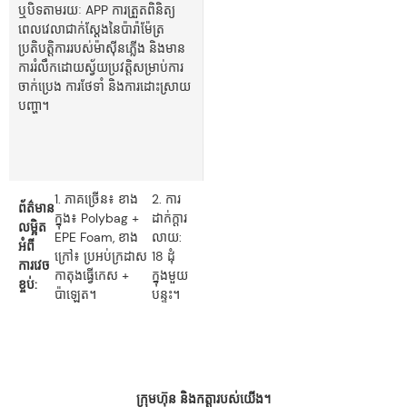
ឬបិទតាមរយៈ APP ការត្រួតពិនិត្យ
ពេលវេលាជាក់ស្តែងនៃប៉ារ៉ាម៉ែត្រ
ប្រតិបត្តិការរបស់ម៉ាស៊ីនភ្លើង និងមាន
ការរំលឹកដោយស្វ័យប្រវត្តិសម្រាប់ការ
ចាក់ប្រេង ការថែទាំ និងការដោះស្រាយ
បញ្ហា។
1. ភាគច្រើន៖ ខាង
2. ការ​
ព័ត៌មាន
ក្នុង៖ Polybag +
ដាក់​ក្ដារ​
លម្អិត
EPE Foam, ខាង
លាយ:
អំពី
ក្រៅ៖ ប្រអប់ក្រដាស
18 ដុំ
ការវេច
កាតុងធ្វើកេស +
ក្នុងមួយ
ខ្ចប់:
ប៉ាឡេត។
បន្ទះ។
ក្រុមហ៊ុន និងកត្តារបស់យើង។