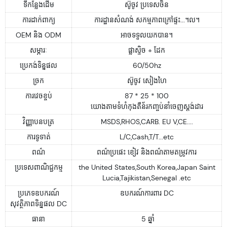
ទីកន្លែងដើម
ស៊ូចូវ ប្រទេសចិន
ការដាក់ពាក្យ
ការដ្ឋានសំណង់ សកម្មភាពក្រៅផ្ទះ...។ល។
OEM និង ODM
អាចទទួលយកបាន។
សម្ភារៈ
ផ្លាស្ទិច + ដែក
ប្រេកង់ទិន្នផល
60/50hz
ច្រក
ស៊ូចូវ សៀងហៃ
ការវេចខ្ចប់
87 * 25 * 100
យោងតាមទំហំកុងតឺន័រកញ្ចប់នាំចេញស្តង់ដារ
វិញ្ញាបនបត្រ
MSDS,RHOS,CARB. EU V,CE....
ការទូទាត់
L/C,Cash,T/T...etc
ពណ៌
ពណ៌ប្រផេះ ខៀវ និងពណ៌តាមតម្រូវការ
ប្រទេសពាណិជ្ជកម្ម
the United States,South Korea,Japan Saint
Lucia,Tajikistan,Senegal .etc
ប្រភេទឧបករណ៍
ឧបករណ៍ការពារ DC
សុវត្ថិភាពទិន្នផល DC
ធានា
5 ឆ្នាំ