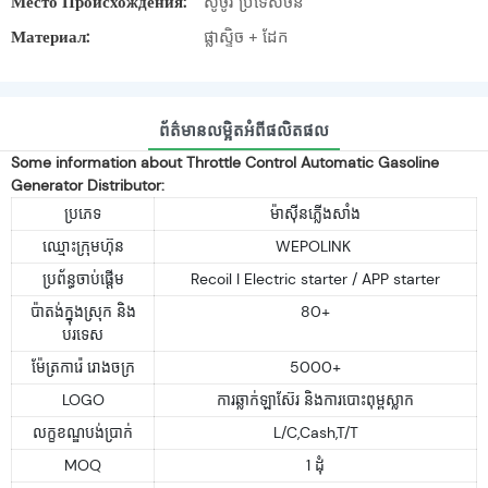
Место Происхождения:
ស៊ូចូវ ប្រទេសចិន
Материал:
ផ្លាស្ទិច + ដែក
ព័ត៌មានលម្អិតអំពីផលិតផល
Some information about Throttle Control Automatic Gasoline
Generator Distributor:
ប្រភេទ
ម៉ាស៊ីនភ្លើងសាំង
ឈ្មោះក្រុមហ៊ុន
WEPOLINK
ប្រព័ន្ធចាប់ផ្តើម
Recoil I Electric starter / APP starter
ប៉ាតង់ក្នុងស្រុក និង
80+
បរទេស
ម៉ែត្រការ៉េ រោងចក្រ
5000+
LOGO
ការឆ្លាក់ឡាស៊ែរ និងការបោះពុម្ពស្លាក
លក្ខខណ្ឌបង់ប្រាក់
L/C,Cash,T/T
MOQ
1 ដុំ