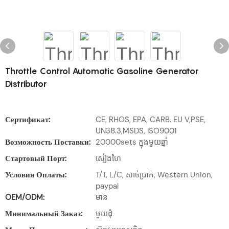
Throttle Control Automatic Gasoline Generator
Distributor
Сертификат:
CE, RHOS, EPA, CARB. EU V,PSE,
UN38.3,MSDS, ISO9001
Возможность Поставки:
20000sets ក្នុងមួយឆ្នាំ
Стартовый Порт:
សៀងហៃ
Условия Оплаты:
T/T, L/C, សាច់ប្រាក់, Western Union,
paypal
OEM/ODM:
មាន
Минимальный Заказ:
មួយដុំ