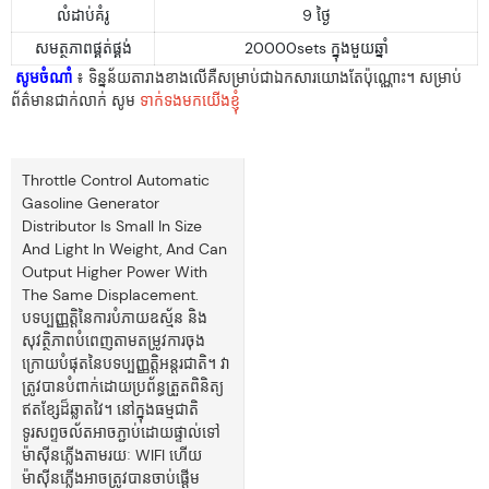
លំដាប់គំរូ
9 ថ្ងៃ
សមត្ថភាពផ្គត់ផ្គង់
20000sets ក្នុងមួយឆ្នាំ
សូមចំណាំ
៖ ទិន្នន័យតារាងខាងលើគឺសម្រាប់ជាឯកសារយោងតែប៉ុណ្ណោះ។ សម្រាប់
ព័ត៌មានជាក់លាក់ សូម
ទាក់ទងមកយើងខ្ញុំ
Throttle Control Automatic
Gasoline Generator
Distributor Is Small In Size
And Light In Weight, And Can
Output Higher Power With
The Same Displacement.
បទប្បញ្ញត្តិនៃការបំភាយឧស្ម័ន និង
សុវត្ថិភាពបំពេញតាមតម្រូវការចុង
ក្រោយបំផុតនៃបទប្បញ្ញត្តិអន្តរជាតិ។ វា
ត្រូវបានបំពាក់ដោយប្រព័ន្ធត្រួតពិនិត្យ
ឥតខ្សែដ៏ឆ្លាតវៃ។ នៅក្នុងធម្មជាតិ
ទូរសព្ទចល័តអាចភ្ជាប់ដោយផ្ទាល់ទៅ
ម៉ាស៊ីនភ្លើងតាមរយៈ WIFI ហើយ
ម៉ាស៊ីនភ្លើងអាចត្រូវបានចាប់ផ្តើម