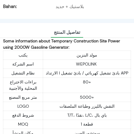
Bahan:
بلاستيك + حديد
تفاصيل المنتج
Some information about Temporary Construction Site Power
using 2000W Gasoline Generator:
مولد البنزين
يكتب
اسم الشركة
WEPOLINK
الارتداد I بادئ تشغيل كهربائي / بادئ تشغيل APP
نظام التشغيل
براءات الاختراع
80+
المحلية والأجنبية
متر مربع المصنع
5000+
LOGO
النقش بالليزر وطباعة الملصقات
T/T، نقدًا، L/C، باي بال
شروط الدفع
MOQ
1 قطعة
سوتشو، الصين
مكان المنشأ