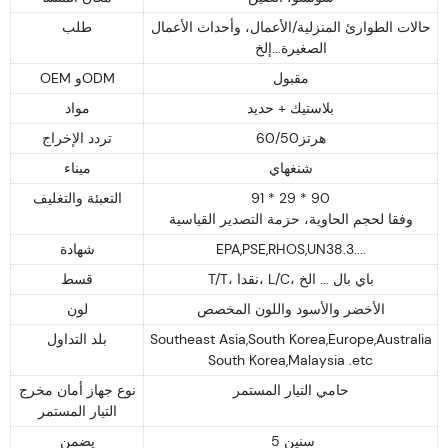
حالات الطوارئ المنزلية/الأعمال، وأحداث الأعمال
طلب
الصغيرة...إلخ
مقبول
OEM وODM
بلاستيك + حديد
مواد
60/50هرتز
تردد الإخراج
شنغهاي
ميناء
التعبئة والتغليف
91 * 29 * 90
وفقا لحجم الحاوية، حزمة التصدير القياسية
شهادة
EPA,PSE,RHOS,UN38.3....
T/T، نقدا، L/C، باي بال ... الخ
قسط
الأخضر والأسود واللون المخصص
لون
بلد التداول
Southeast Asia,South Korea,Europe,Australia
South Korea,Malaysia .etc
حامي التيار المستمر
نوع جهاز أمان مخرج
التيار المستمر
5 سنين
يضمن