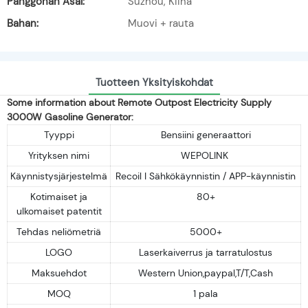
Panggonan Asal:
Suzhou, Kiina
Bahan:
Muovi + rauta
Tuotteen Yksityiskohdat
Some information about Remote Outpost Electricity Supply
3000W Gasoline Generator:
Tyyppi
Bensiini generaattori
Yrityksen nimi
WEPOLINK
Käynnistysjärjestelmä
Recoil I Sähkökäynnistin / APP-käynnistin
Kotimaiset ja
80+
ulkomaiset patentit
Tehdas neliömetriä
5000+
LOGO
Laserkaiverrus ja tarratulostus
Maksuehdot
Western Union,paypal,T/T,Cash
MOQ
1 pala