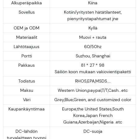
Alkuperäpaikka
Kiina
Sovellus
Kotiin/yritysten hätätilanteet,
pienyritystapahtumat jne
OEM ja ODM
Kyllä
Materiaalit
Muovi + rauta
Lähtötaajuus
60/50hz
Portti
Suzhou, Shanghai
Pakkaus
81 * 27 * 98
Säiliön koon mukaan vakiovientipaketti
Todistus
RHOS,EPA,MSDS....
Maksu
Western Union,paypal,T/T,Cash...etc
Väri
Grey,Blue,Green, and customized color
Kaupankäyntimaa
Europe,the United States,South
Korea,Japan French
Guiana,Azerbaijan,Nigeria .etc
DC-lähdön
DC-suoja
turvalaitteen tyyppi