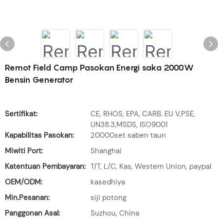
Remot Field Camp Pasokan Energi saka 2000W
Bensin Generator
Sertifikat:
CE, RHOS, EPA, CARB. EU V,PSE,
UN38.3,MSDS, ISO9001
Kapabilitas Pasokan:
20000set saben taun
Miwiti Port:
Shanghai
Katentuan Pembayaran:
T/T, L/C, Kas, Western Union, paypal
OEM/ODM:
kasedhiya
Min.Pesanan:
siji potong
Panggonan Asal:
Suzhou, China