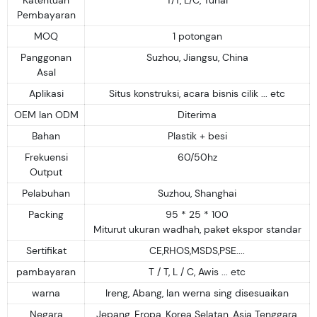
Pembayaran
MOQ
1 potongan
Panggonan
Suzhou, Jiangsu, China
Asal
Aplikasi
Situs konstruksi, acara bisnis cilik ... etc
OEM lan ODM
Diterima
Bahan
Plastik + besi
Frekuensi
60/50hz
Output
Pelabuhan
Suzhou, Shanghai
Packing
95 * 25 * 100
Miturut ukuran wadhah, paket ekspor standar
Sertifikat
CE,RHOS,MSDS,PSE....
pambayaran
T / T, L / C, Awis ... etc
warna
Ireng, Abang, lan werna sing disesuaikan
Negara
Jepang, Eropa, Korea Selatan, Asia Tenggara,