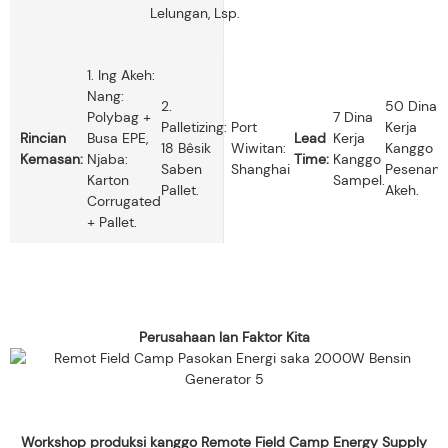
Lelungan, Lsp.
1. Ing Akeh:
Nang:
2.
50 Dina
Polybag +
7 Dina
O
Palletizing:
Port
Kerja
Rincian
Busa EPE,
Lead
Kerja
18 Bêsik
Wiwitan:
Kanggo
Kemasan:
Njaba:
Time:
Kanggo
K
Saben
Shanghai
Pesenan
Karton
Sampel.
Pallet.
Akeh.
Corrugated
+ Pallet.
Perusahaan lan Faktor Kita
Workshop produksi kanggo Remote Field Camp Energy Supply