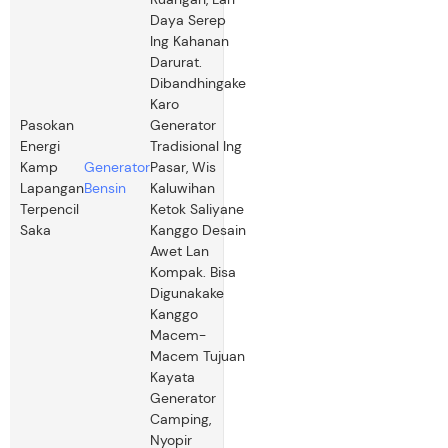
Daya Serep
Ing Kahanan
Darurat.
Dibandhingake
Karo
Pasokan
Generator
Energi
Tradisional Ing
Kamp
Generator
Pasar, Wis
Lapangan
Bensin
Kaluwihan
Terpencil
Ketok Saliyane
Saka
Kanggo Desain
Awet Lan
Kompak. Bisa
Digunakake
Kanggo
Macem-
Macem Tujuan
Kayata
Generator
Camping,
Nyopir