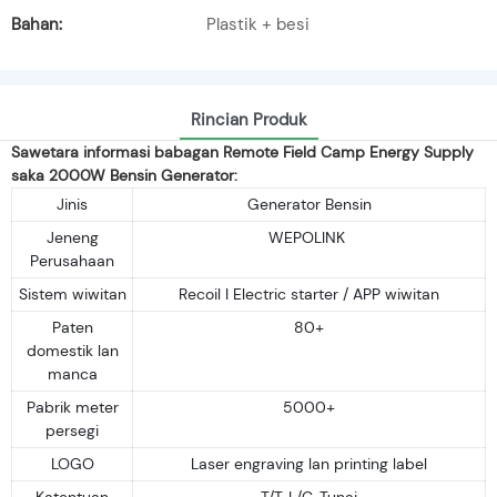
Bahan:
Plastik + besi
Rincian Produk
Sawetara informasi babagan Remote Field Camp Energy Supply
saka 2000W Bensin Generator:
Jinis
Generator Bensin
Jeneng
WEPOLINK
Perusahaan
Sistem wiwitan
Recoil I Electric starter / APP wiwitan
Paten
80+
domestik lan
manca
Pabrik meter
5000+
persegi
LOGO
Laser engraving lan printing label
Katentuan
T/T, L/C, Tunai