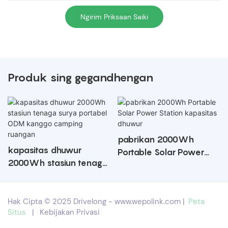
Ngirim Priksaan Saiki
Produk sing gegandhengan
pabrikan 2000Wh
kapasitas dhuwur
Portable Solar Power
2000Wh stasiun tenaga
Station kapasitas
surya portabel ODM
dhuwur
kanggo camping
Hak Cipta © 2025 Drivelong -
www.wepolink.com
|
Peta
ruangan
Situs
|
Kebijakan Privasi