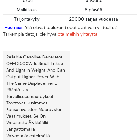
Takuu
5 vuotta
Mallitilaus
8 päivää
Tarjontakyky
20000 sarjaa vuodessa
Huomaa
: Yllä olevat taulukon tiedot ovat vain viitteellisiä.
Tarkempia tietoja, ole hyvä
ota meihin yhteyttä
Reliable Gasoline Generator
OEM 3500W Is Small In Size
And Light In Weight, And Can
Output Higher Power With
The Same Displacement.
Päästö- Ja
Turvallisuusmääräykset
Täyttävät Uusimmat
Kansainvälisten Määräysten
Vaatimukset. Se On
Varustettu Älykkäällä
Langattomalla
Valvontajärjestelmällä.