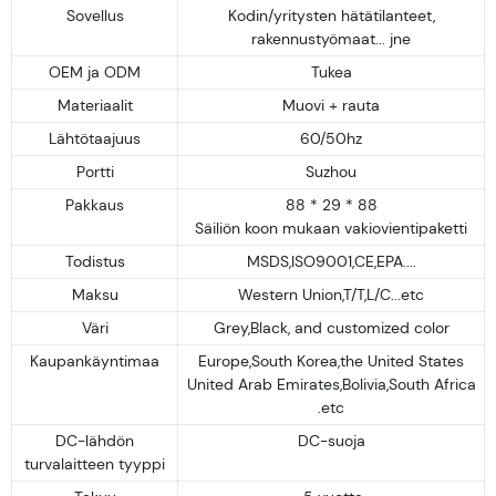
Sovellus
Kodin/yritysten hätätilanteet,
rakennustyömaat... jne
OEM ja ODM
Tukea
Materiaalit
Muovi + rauta
Lähtötaajuus
60/50hz
Portti
Suzhou
Pakkaus
88 * 29 * 88
Säiliön koon mukaan vakiovientipaketti
Todistus
MSDS,ISO9001,CE,EPA....
Maksu
Western Union,T/T,L/C...etc
Väri
Grey,Black, and customized color
Kaupankäyntimaa
Europe,South Korea,the United States
United Arab Emirates,Bolivia,South Africa
.etc
DC-lähdön
DC-suoja
turvalaitteen tyyppi