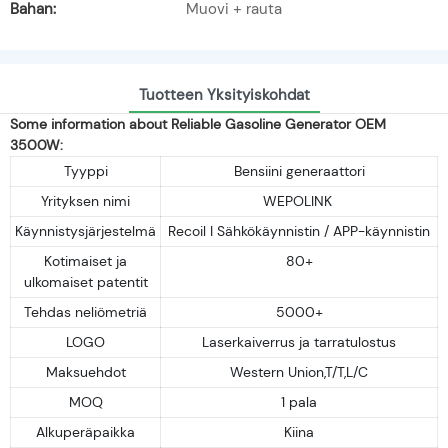
Bahan:
Muovi + rauta
Tuotteen Yksityiskohdat
Some information about Reliable Gasoline Generator OEM
3500W:
Tyyppi
Bensiini generaattori
Yrityksen nimi
WEPOLINK
Käynnistysjärjestelmä
Recoil I Sähkökäynnistin / APP-käynnistin
Kotimaiset ja
80+
ulkomaiset patentit
Tehdas neliömetriä
5000+
LOGO
Laserkaiverrus ja tarratulostus
Maksuehdot
Western Union,T/T,L/C
MOQ
1 pala
Alkuperäpaikka
Kiina