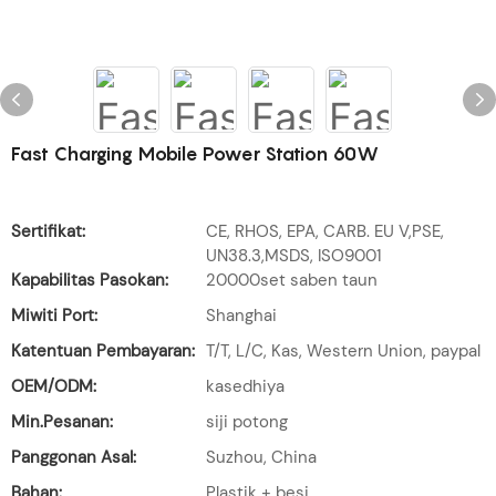
Fast Charging Mobile Power Station 60W
Sertifikat:
CE, RHOS, EPA, CARB. EU V,PSE,
UN38.3,MSDS, ISO9001
Kapabilitas Pasokan:
20000set saben taun
Miwiti Port:
Shanghai
Katentuan Pembayaran:
T/T, L/C, Kas, Western Union, paypal
OEM/ODM:
kasedhiya
Min.Pesanan:
siji potong
Panggonan Asal:
Suzhou, China
Bahan:
Plastik + besi