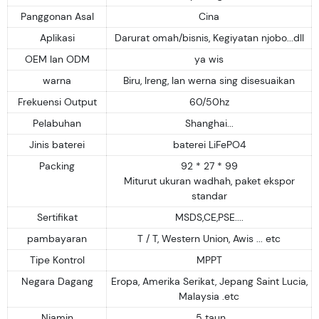
Panggonan Asal
Cina
Aplikasi
Darurat omah/bisnis, Kegiyatan njobo...dll
OEM lan ODM
ya wis
warna
Biru, Ireng, lan werna sing disesuaikan
Frekuensi Output
60/50hz
Pelabuhan
Shanghai...
Jinis baterei
baterei LiFePO4
Packing
92 * 27 * 99
Miturut ukuran wadhah, paket ekspor
standar
Sertifikat
MSDS,CE,PSE....
pambayaran
T / T, Western Union, Awis ... etc
Tipe Kontrol
MPPT
Negara Dagang
Eropa, Amerika Serikat, Jepang Saint Lucia,
Malaysia .etc
Njamin
5 taun