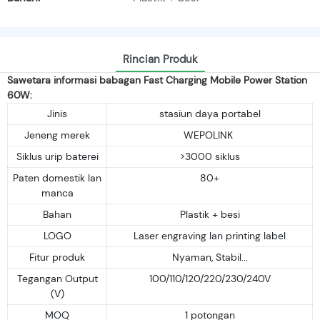
Rincian Produk
Sawetara informasi babagan Fast Charging Mobile Power Station
60W:
Jinis
stasiun daya portabel
Jeneng merek
WEPOLINK
Siklus urip baterei
>3000 siklus
Paten domestik lan
80+
manca
Bahan
Plastik + besi
LOGO
Laser engraving lan printing label
Fitur produk
Nyaman, Stabil...
Tegangan Output
100/110/120/220/230/240V
(V)
MOQ
1 potongan