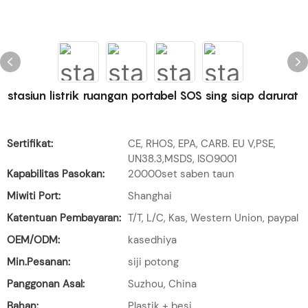
stasiun listrik ruangan portabel SOS sing siap darurat
Sertifikat:
CE, RHOS, EPA, CARB. EU V,PSE,
UN38.3,MSDS, ISO9001
Kapabilitas Pasokan:
20000set saben taun
Miwiti Port:
Shanghai
Katentuan Pembayaran:
T/T, L/C, Kas, Western Union, paypal
OEM/ODM:
kasedhiya
Min.Pesanan:
siji potong
Panggonan Asal:
Suzhou, China
Bahan:
Plastik + besi