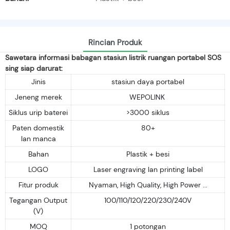
Rincian Produk
Sawetara informasi babagan stasiun listrik ruangan portabel SOS
sing siap darurat:
Jinis
stasiun daya portabel
Jeneng merek
WEPOLINK
Siklus urip baterei
>3000 siklus
Paten domestik
80+
lan manca
Bahan
Plastik + besi
LOGO
Laser engraving lan printing label
Fitur produk
Nyaman, High Quality, High Power ...
Tegangan Output
100/110/120/220/230/240V
(V)
MOQ
1 potongan