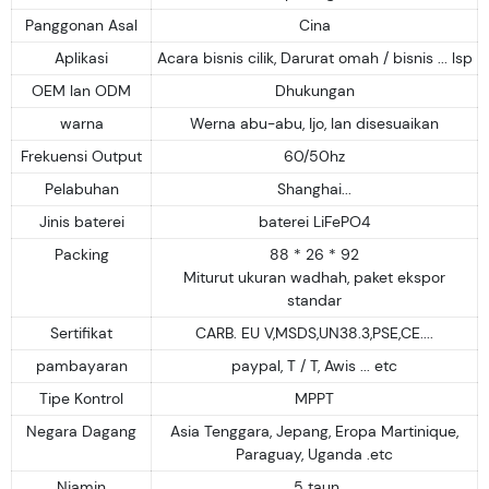
Panggonan Asal
Cina
Aplikasi
Acara bisnis cilik, Darurat omah / bisnis ... lsp
OEM lan ODM
Dhukungan
warna
Werna abu-abu, Ijo, lan disesuaikan
Frekuensi Output
60/50hz
Pelabuhan
Shanghai...
Jinis baterei
baterei LiFePO4
Packing
88 * 26 * 92
Miturut ukuran wadhah, paket ekspor
standar
Sertifikat
CARB. EU V,MSDS,UN38.3,PSE,CE....
pambayaran
paypal, T / T, Awis ... etc
Tipe Kontrol
MPPT
Negara Dagang
Asia Tenggara, Jepang, Eropa Martinique,
Paraguay, Uganda .etc
Njamin
5 taun