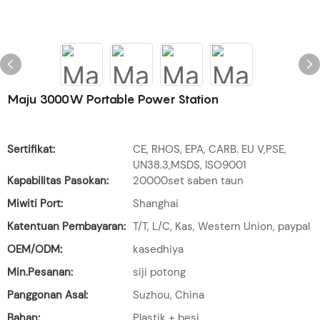
Maju 3000W Portable Power Station
Sertifikat:
CE, RHOS, EPA, CARB. EU V,PSE,
UN38.3,MSDS, ISO9001
Kapabilitas Pasokan:
20000set saben taun
Miwiti Port:
Shanghai
Katentuan Pembayaran:
T/T, L/C, Kas, Western Union, paypal
OEM/ODM:
kasedhiya
Min.Pesanan:
siji potong
Panggonan Asal:
Suzhou, China
Bahan:
Plastik + besi