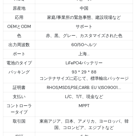
原産地
中国
応用
家庭/事業所の緊急事態、建設現場など
OEMとODM
サポート
色
赤、黒、グレー、カスタマイズされた色
出力周波数
60/50ヘルツ
ポート
上海...
電池のタイプ
LiFePO4バッテリー
パッキング
93 * 29 * 88
コンテナサイズに応じて、標準輸出パッケージ
証明書
RHOS,MSDS,PSE,CARB. EU V,ISO9001....
支払い
L/C、T/T、現金など
コントローラ
MPPT
ータイプ
取引国
東南アジア、日本、アメリカ、ヨーロッパ、韓
国、コロンビア、エジプトなど