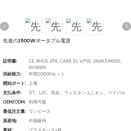
先進の1500Wポータブル電源
証明書:
CE, RHOS, EPA, CARB. EU V,PSE, UN38.3,MSDS,
ISO9001
供給能力:
年間20000セット
開始ポート:
上海
支払条件:
T/T、L/C、現金、ウェスタンユニオン、ペイパル
OEM/ODM:
利用可能
最低注文量:
ワンピース
原産地:
中国蘇州
素材:
プラスチック+鉄