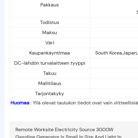
Pakkaus
Todistus
Maksu
Väri
Kaupankäyntimaa
South Korea,Japan,
DC-lähdön turvalaitteen tyyppi
Takuu
Mallitilaus
Tarjontakyky
Huomaa
: Yllä olevat taulukon tiedot ovat vain viitteellis
Remote Worksite Electricity Source 3000W
Gasoline Generator Is Small In Size And Light In