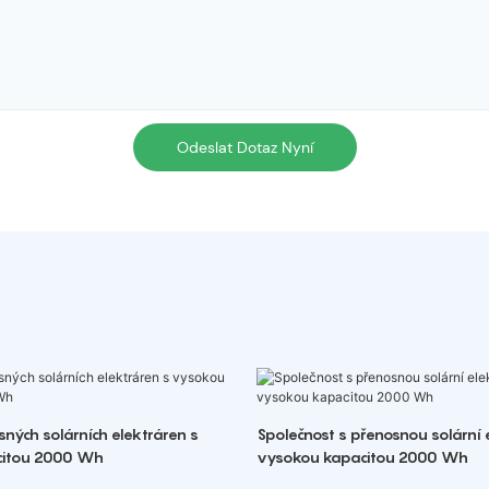
Odeslat Dotaz Nyní
ných solárních elektráren s
Společnost s přenosnou solární 
citou 2000 Wh
vysokou kapacitou 2000 Wh