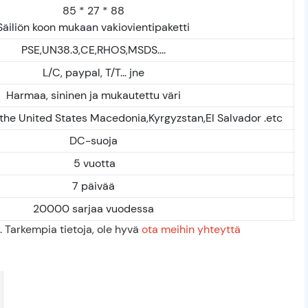
85 * 27 * 88
Säiliön koon mukaan vakiovientipaketti
PSE,UN38.3,CE,RHOS,MSDS....
L/C, paypal, T/T... jne
Harmaa, sininen ja mukautettu väri
the United States Macedonia,Kyrgyzstan,El Salvador .etc
DC-suoja
5 vuotta
7 päivää
20000 sarjaa vuodessa
iä. Tarkempia tietoja, ole hyvä
ota meihin yhteyttä