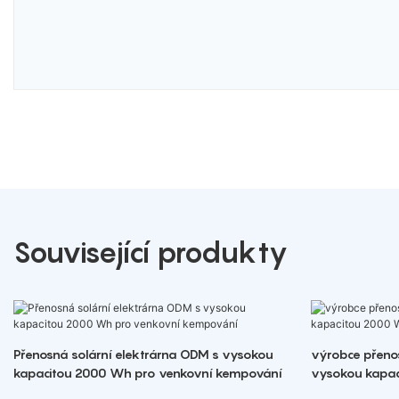
Související produkty
Přenosná solární elektrárna ODM s vysokou
výrobce přenos
kapacitou 2000 Wh pro venkovní kempování
vysokou kapa