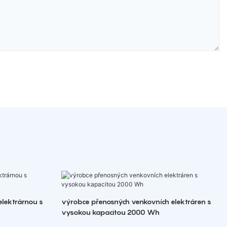
elektrárnou s
výrobce přenosných venkovních elektráren s
vysokou kapacitou 2000 Wh