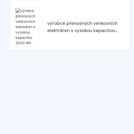
výrobce přenosných venkovních
elektráren s vysokou kapacitou
2000 Wh