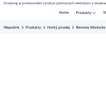
Drivleong je profesionální výrobce přenosných elektráren a dodav
Home
S
Produkty
Wepolink
Produkty
Horký prodej
Remote Worksite 