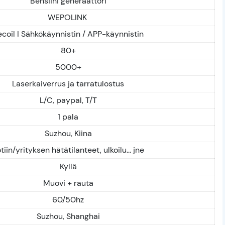
Bensiini generaattori
WEPOLINK
ecoil I Sähkökäynnistin / APP-käynnistin
80+
5000+
Laserkaiverrus ja tarratulostus
L/C, paypal, T/T
1 pala
Suzhou, Kiina
tiin/yrityksen hätätilanteet, ulkoilu... jne
Kyllä
Muovi + rauta
60/50hz
Suzhou, Shanghai