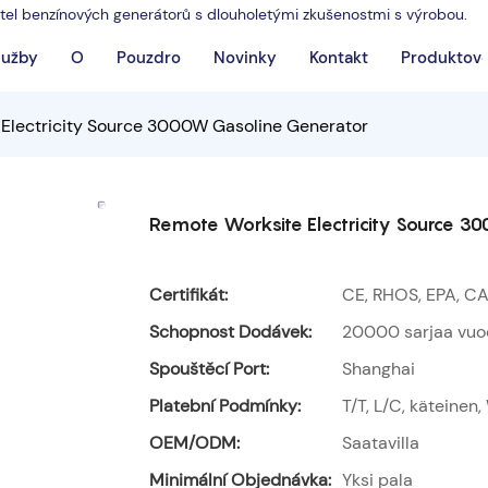
atel benzínových generátorů s dlouholetými zkušenostmi s výrobou.
lužby
O
Pouzdro
Novinky
Kontakt
Produktové
Electricity Source 3000W Gasoline Generator
Remote Worksite Electricity Source 
Certifikát:
CE, RHOS, EPA, CA
Schopnost Dodávek:
20000 sarjaa vu
Spouštěcí Port:
Shanghai
Platební Podmínky:
T/T, L/C, käteinen
OEM/ODM:
Saatavilla
Minimální Objednávka:
Yksi pala