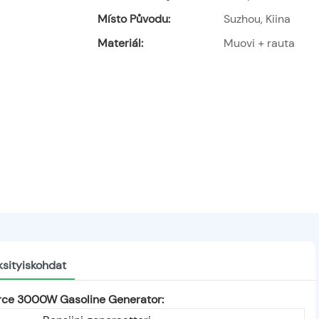
Místo Původu:
Suzhou, Kiina
Materiál:
Muovi + rauta
ksityiskohdat
urce 3000W Gasoline Generator: