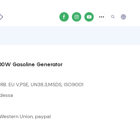
 video
3000W Gasoline Generator
RB. EU V,PSE, UN38.3,MSDS, ISO9001
odessa
, Western Union, paypal