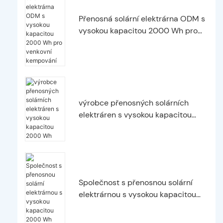
Přenosná solární elektrárna ODM s
vysokou kapacitou 2000 Wh pro
venkovní kempování
výrobce přenosných solárních
elektráren s vysokou kapacitou
2000 Wh
Společnost s přenosnou solární
elektrárnou s vysokou kapacitou
2000 Wh