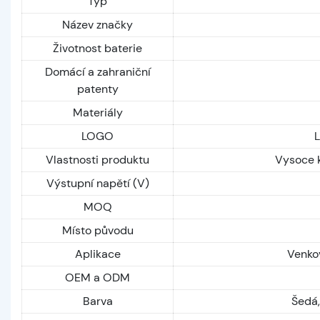
Typ
Název značky
Životnost baterie
Domácí a zahraniční
patenty
Materiály
LOGO
L
Vlastnosti produktu
Vysoce k
Výstupní napětí (V)
MOQ
Místo původu
Aplikace
Venkov
OEM a ODM
Barva
Šedá,