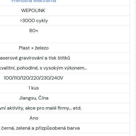
Přenosná elektrárna
WEPOLINK
>3000 cykly
80+
Plast + železo
aserové gravírování a tisk štítků
valitní, pohodlné, s vysokým výkonem...
100/110/120/220/230/240V
1 kus
Jiangsu, Čína
ní aktivity, akce pro malé firmy... atd.
Ano
 černá, zelená a přizpůsobená barva