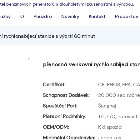
atel benzínových generátorů s dlouholetými zkušenostmi s výrobou.
lužby
O
Pouzdro
Novinky
Kontakt
Produktové
 rychlonabíjecí stanice s výdrží 60 minut
přenosná venkovní rychlonabíjecí stan
Certifikát:
CE, RHOS, EPA, CA
Schopnost Dodávek:
20 000 sad ročně
Spouštěcí Port:
Šanghaj
Platební Podmínky:
T/T, L/C, hotovost
OEM/ODM:
K dispozici
Minimální Objednávka:
Jeden kus