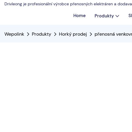
Drivleong je profesionální výrobce přenosných elektráren a dodav
Home
S
Produkty
Wepolink
Produkty
Horký prodej
přenosná venkovní