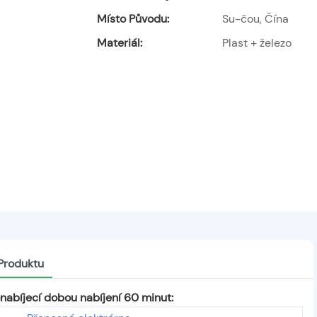
Místo Původu:
Su-čou, Čína
Materiál:
Plast + železo
 Produktu
onabíjecí dobou nabíjení 60 minut: