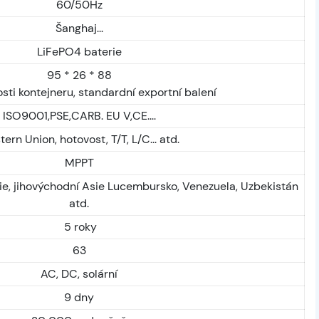
60/50Hz
Šanghaj...
LiFePO4 baterie
95 * 26 * 88
osti kontejneru, standardní exportní balení
ISO9001,PSE,CARB. EU V,CE....
ern Union, hotovost, T/T, L/C... atd.
MPPT
álie, jihovýchodní Asie Lucembursko, Venezuela, Uzbekistán
atd.
5 roky
63
AC, DC, solární
9 dny