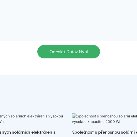
Odeslat Dotaz Nyní
ných solárních elektráren s
Společnost s přenosnou solární 