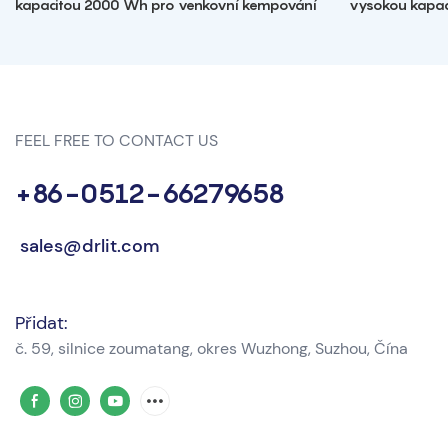
kapacitou 2000 Wh pro venkovní kempování
vysokou kapa
FEEL FREE TO CONTACT US
+86-0512-66279658
sales@drlit.com
Přidat:
č. 59, silnice zoumatang, okres Wuzhong, Suzhou, Čína