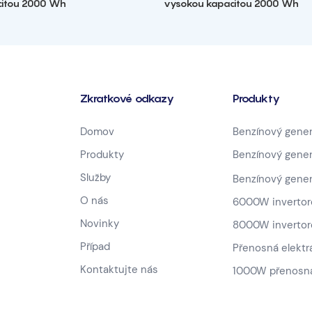
citou 2000 Wh
vysokou kapacitou 2000 Wh
Zkratkové odkazy
Produkty
Domov
Benzínový gener
Produkty
Benzínový gene
Služby
Benzínový gene
O nás
6000W invertor
Novinky
8000W invertor
Případ
Přenosná elektr
Kontaktujte nás
1000W přenosná