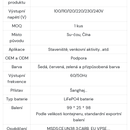
produktu
Výstupní
100/110/120/220/230/240V
napětí (V)
MOQ
1 kus
Místo
Su-čou, Čína
původu
Aplikace
Staveniště, venkovní aktivity...atd.
OEM a ODM
Podpora
Barva
Šedá, červená, zelená a přizpůsobená barva
Výstupní
60/50Hz
frekvence
Přístav
Šanghaj...
Typ baterie
LiFePO4 baterie
Balení
99 * 25 * 98
Podle velikosti kontejneru, standardní exportní
balení
Osvědčení
MSDS,CE,UN38.3,CARB. EU V,PSE....