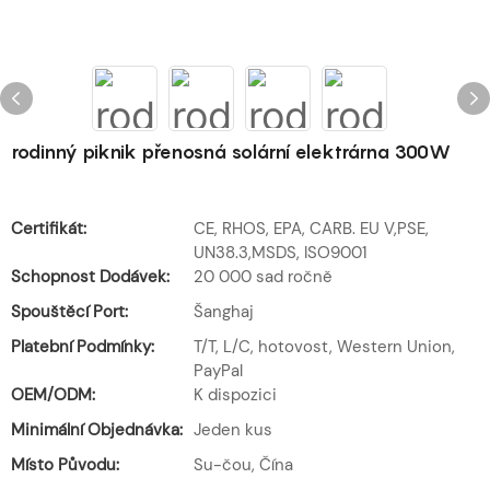
rodinný piknik přenosná solární elektrárna 300W
Certifikát:
CE, RHOS, EPA, CARB. EU V,PSE,
UN38.3,MSDS, ISO9001
Schopnost Dodávek:
20 000 sad ročně
Spouštěcí Port:
Šanghaj
Platební Podmínky:
T/T, L/C, hotovost, Western Union,
PayPal
OEM/ODM:
K dispozici
Minimální Objednávka:
Jeden kus
Místo Původu:
Su-čou, Čína