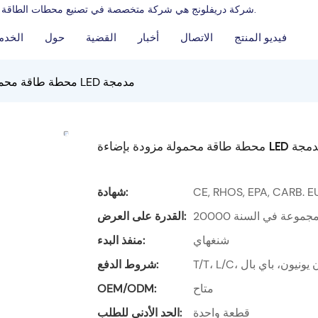
شركة دريفلونج هي شركة متخصصة في تصنيع محطات الطاقة المحمولة وتوريد مولدات البنزين، ولديها سنوات من الخبرة في مجال التصنيع.
فيديو المنتج
الاتصال
أخبار
القضية
حول
الخدم
محطة طاقة محمولة مزودة بإضاءة LED مدمجة
 محمولة مزودة بإضاءة LED مدمجة
CE, RHOS, EPA, CARB. E
شهادة:
2000 مجموعة في السنة
القدرة على العرض:
شنغهاي
منفذ البدء:
ويسترن يونيون، باي بال
شروط الدفع:
متاح
OEM/ODM:
قطعة واحدة
الحد الأدنى للطلب: