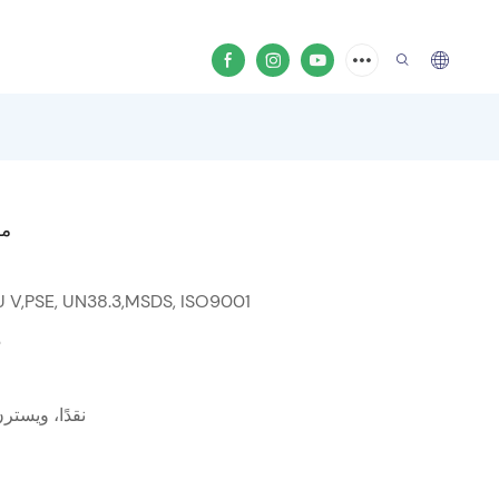
محطة طاقة
U V,PSE, UN38.3,MSDS, ISO9001
0
T/T، L/C، نقدًا، 