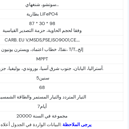
سوتشو، شنغهاي...
بطارية LiFePO4
87 * 30 * 98
وفقا لحجم الحاوية، حزمة التصدير القياسية
CARB. EU V,MSDS,PSE,ISO9001,CE....
نقدًا، خطاب اعتماد، ويسترن يونيون، T/T...إلخ
MPPT
أستراليا، اليابان، جنوب شرق آسيا، بوروندي، بوليفيا، جزر كوك، إلخ.
سنين5
68
التيار المتردد والتيار المستمر والطاقة الشمسية
أيام7
20000 مجموعة في السنة
يرجى الملاحظة
:البيانات الواردة في الجدول أع