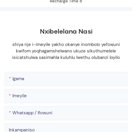
Nxibelelana Nasi
shiya nje i-imeyile yakho okanye inombolo yefowuni
kwifom yoqhagamshelwano ukuze sikuthumelele
isicatshulwa sasimahla kuluhlu lwethu olubanzi loyilo
Igama
Imeyile
Whatsapp / Ifowuni
Inkampaniso