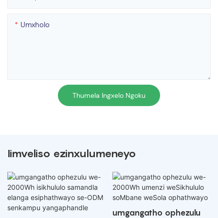
Umxholo
Thumela Ingxelo Ngoku
Iimveliso ezinxulumeneyo
umgangatho ophezulu