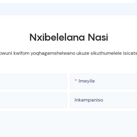
Nxibelelana Nasi
fowuni kwifom yoqhagamshelwano ukuze sikuthumelele isicatsh
Imeyile
Inkampaniso