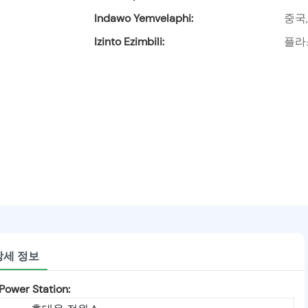
Indawo Yemvelaphi:
중국
Izinto Ezimbili:
플라
상세 정보
ower Station: