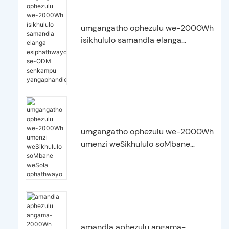
umgangatho ophezulu we-2000Wh
isikhululo samandla elanga
esiphathwayo se-ODM senkampu
yangaphandle
umgangatho ophezulu we-2000Wh
umenzi weSikhululo soMbane
weSola ophathwayo
amandla aphezulu angama-