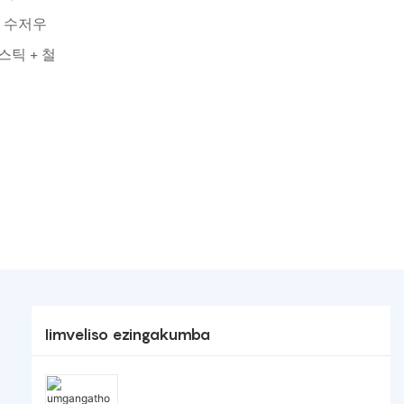
, 수저우
스틱 + 철
Iimveliso ezingakumba