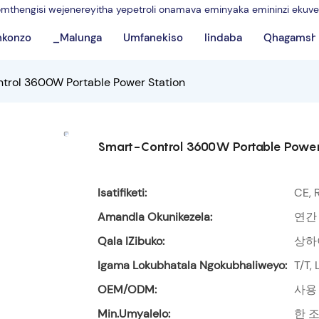
mthengisi wejenereyitha yepetroli onamava eminyaka emininzi ekuvel
inkonzo
_Malunga
Umfanekiso
Iindaba
Qhagamsh
trol 3600W Portable Power Station
Smart-Control 3600W Portable Power
Isatifiketi:
CE, 
Amandla Okunikezela:
연간
Qala IZibuko:
상하
Igama Lokubhatala Ngokubhaliweyo:
T/T,
OEM/ODM:
사용
Min.Umyalelo:
한 