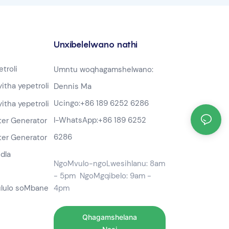
Unxibelelwano nathi
troli
Umntu woqhagamshelwano:
tha yepetroli
Dennis Ma
Ucingo:
+86 189 6252 6286
tha yepetroli
I-WhatsApp:
+86 189 6252
ter Generator
6286
ter Generator
dla
NgoMvulo-ngoLwesihlanu: 8am
- 5pm NgoMgqibelo: 9am -
ululo soMbane
4pm
Qhagamshelana