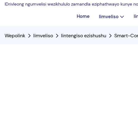
IDrivleong ngumvelisi wezikhululo zamandla eziphathwayo kunye no
Home
I
Iimveliso
Wepolink
Iimveliso
Iintengiso ezishushu
Smart-Con