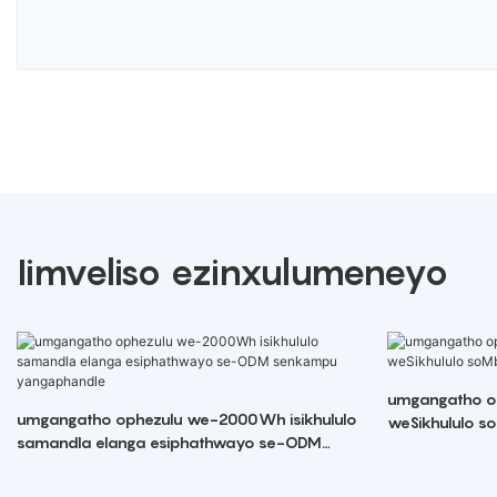
Iimveliso ezinxulumeneyo
umgangatho o
umgangatho ophezulu we-2000Wh isikhululo
weSikhululo 
samandla elanga esiphathwayo se-ODM
senkampu yangaphandle