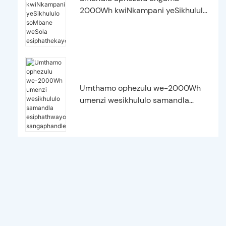
2000Wh kwiNkampani yeSikhululo
soMbane weSola esiphathekayo
Umthamo ophezulu we-2000Wh
umenzi wesikhululo samandla
esiphathwayo sangaphandle