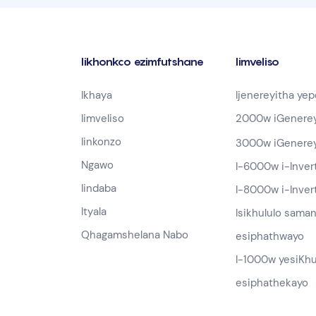
Iikhonkco ezimfutshane
Iimveliso
Ikhaya
Ijenereyitha yepe
Iimveliso
2000w iGenereyi
Iinkonzo
3000w iGenereyi
Ngawo
I-6000w i-Inver
Iindaba
I-8000w i-Inver
Ityala
Isikhululo saman
Qhagamshelana Nabo
esiphathwayo
I-1000w yesiKh
esiphathekayo