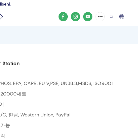
iseni.
elana
Ividiyo yemveliso
 Station
RHOS, EPA, CARB. EU V,PSE, UN38.3,MSDS, ISO9001
 20000세트
이
 L/C, 현금, Western Union, PayPal
 가능
조각