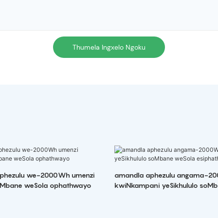
Thumela Ingxelo Ngoku
phezulu we-2000Wh umenzi
amandla aphezulu angama-2
soMbane weSola ophathwayo
kwiNkampani yeSikhululo soM
esiphathekayo