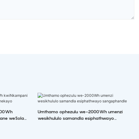
000Wh
Umthamo ophezulu we-2000Wh umenzi
bane weSola
wesikhululo samandla esiphathwayo
sangaphandle