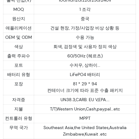
MOQ
1 조각
원산지
중국
애플리케이션
건설 현장, 가정/사업장 비상 상황 등
OEM 및 ODM
수용 가능
색상
회색, 검정색 및 사용자 정의 색상
출력 주파수
60/50Hz (헤르츠)
포트
수저우, 상하이...
배터리 유형
LiFePO4 배터리
포장
81 * 29 * 94
컨테이너 크기에 따라 표준 수출 패키지
자격증
UN38.3,CARB. EU V,EPA....
지불
T/T,Western Union,Cash,paypal...etc
컨트롤러 유형
MPPT
무역 국가
Southeast Asia,the United States,Australia
Zimbabwe,Kuwait .etc