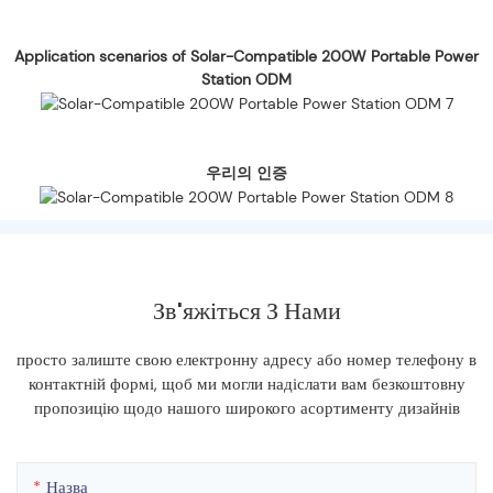
Application scenarios of Solar-Compatible 200W Portable Power
Station ODM
우리의 인증
Зв'яжіться З Нами
просто залиште свою електронну адресу або номер телефону в
контактній формі, щоб ми могли надіслати вам безкоштовну
пропозицію щодо нашого широкого асортименту дизайнів
Назва