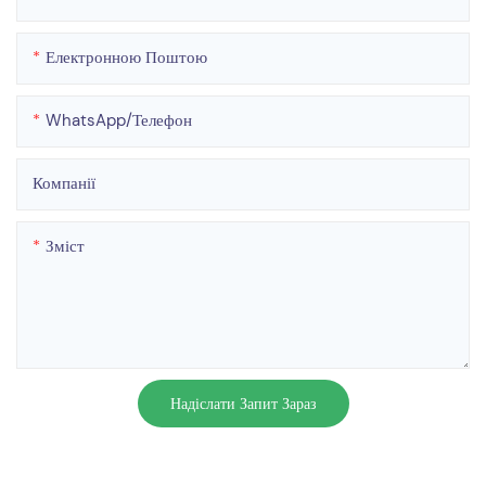
Електронною Поштою
WhatsApp/телефон
Компанії
Зміст
Надіслати Запит Зараз