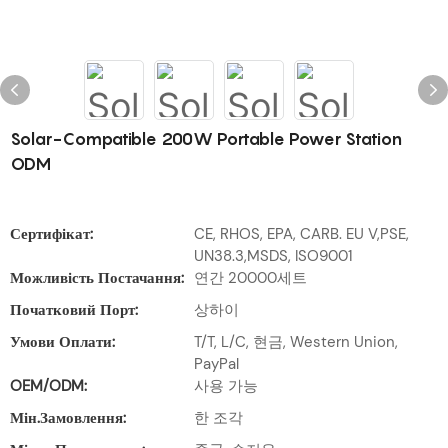
Solar-Compatible 200W Portable Power Station
ODM
Сертифікат:
CE, RHOS, EPA, CARB. EU V,PSE,
UN38.3,MSDS, ISO9001
Можливість Постачання:
연간 20000세트
Початковий Порт:
상하이
Умови Оплати:
T/T, L/C, 현금, Western Union,
PayPal
OEM/ODM:
사용 가능
Мін.замовлення:
한 조각