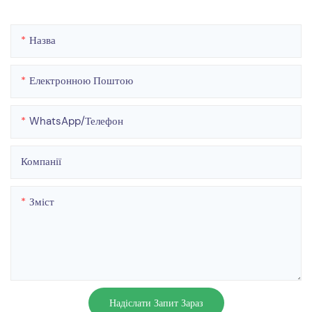
Назва
Електронною Поштою
WhatsApp/телефон
Компанії
Зміст
Надіслати Запит Зараз