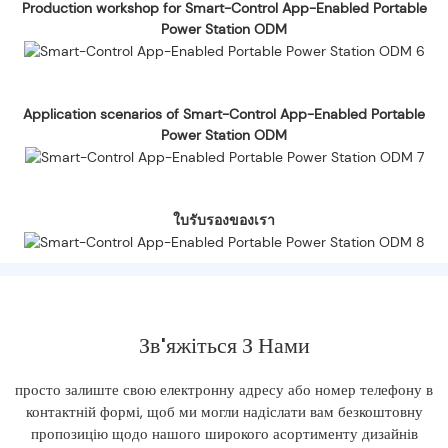
Production workshop for Smart-Control App-Enabled Portable
Power Station ODM
Application scenarios of Smart-Control App-Enabled Portable
Power Station ODM
ใบรับรองของเรา
Зв'яжіться З Нами
просто залиште свою електронну адресу або номер телефону в
контактній формі, щоб ми могли надіслати вам безкоштовну
пропозицію щодо нашого широкого асортименту дизайнів