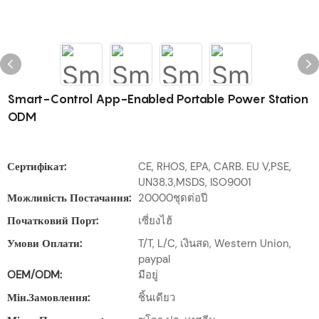
Smart-Control App-Enabled Portable Power Station
ODM
Сертифікат:
CE, RHOS, EPA, CARB. EU V,PSE,
UN38.3,MSDS, ISO9001
Можливість Постачання:
20000ชุดต่อปี
Початковий Порт:
เซี่ยงไฮ้
Умови Оплати:
T/T, L/C, เงินสด, Western Union,
paypal
OEM/ODM:
มีอยู่
Мін.замовлення:
ชิ้นเดียว