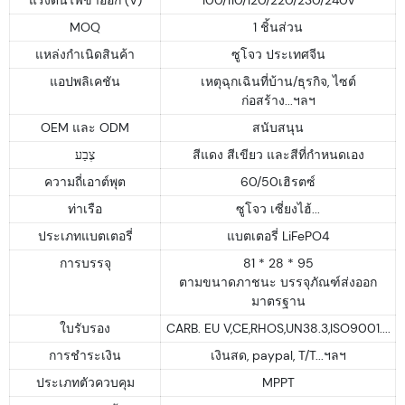
MOQ
1 ชิ้นส่วน
แหล่งกำเนิดสินค้า
ซูโจว ประเทศจีน
แอปพลิเคชัน
เหตุฉุกเฉินที่บ้าน/ธุรกิจ, ไซต์
ก่อสร้าง...ฯลฯ
OEM และ ODM
สนับสนุน
צֶבַע
สีแดง สีเขียว และสีที่กำหนดเอง
ความถี่เอาต์พุต
60/50เฮิรตซ์
ท่าเรือ
ซูโจว เซี่ยงไฮ้...
ประเภทแบตเตอรี่
แบตเตอรี่ LiFePO4
การบรรจุ
81 * 28 * 95
ตามขนาดภาชนะ บรรจุภัณฑ์ส่งออก
มาตรฐาน
ใบรับรอง
CARB. EU V,CE,RHOS,UN38.3,ISO9001....
การชำระเงิน
เงินสด, paypal, T/T...ฯลฯ
ประเภทตัวควบคุม
MPPT