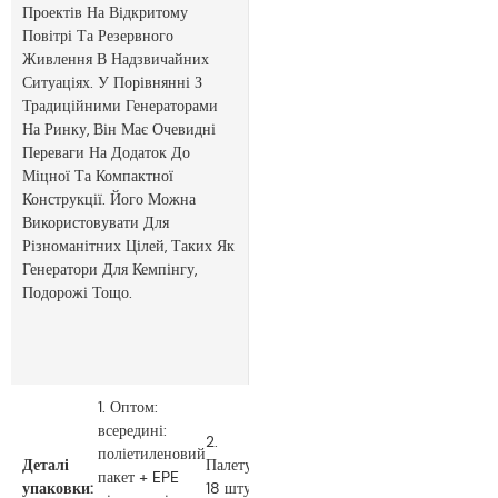
Проектів На Відкритому
Повітрі Та Резервного
Живлення В Надзвичайних
Ситуаціях. У Порівнянні З
Традиційними Генераторами
На Ринку, Він Має Очевидні
Переваги На Додаток До
Міцної Та Компактної
Конструкції. Його Можна
Використовувати Для
Різноманітних Цілей, Таких Як
Генератори Для Кемпінгу,
Подорожі Тощо.
1. Оптом:
всередині:
2.
поліетиленовий
Деталі
Палетування:
пакет + EPE
упаковки:
18 штук на