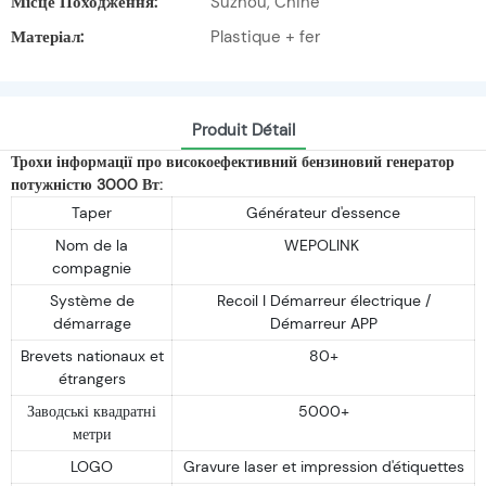
Місце Походження:
Suzhou, Chine
Матеріал:
Plastique + fer
Produit Détail
Трохи інформації про високоефективний бензиновий генератор
потужністю 3000 Вт:
Taper
Générateur d'essence
Nom de la
WEPOLINK
compagnie
Système de
Recoil I Démarreur électrique /
démarrage
Démarreur APP
Brevets nationaux et
80+
étrangers
Заводські квадратні
5000+
метри
LOGO
Gravure laser et impression d'étiquettes