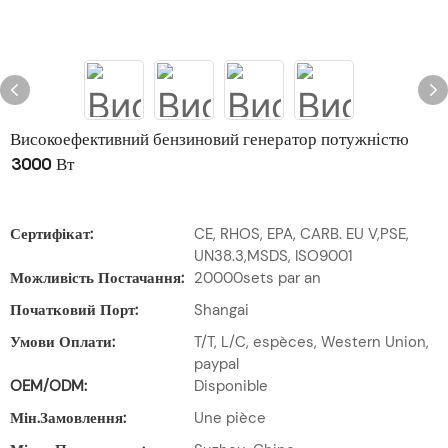
Високоефективний бензиновий генератор потужністю
3000 Вт
Сертифікат:
CE, RHOS, EPA, CARB. EU V,PSE,
UN38.3,MSDS, ISO9001
Можливість Постачання:
20000sets par an
Початковий Порт:
Shangai
Умови Оплати:
T/T, L/C, espèces, Western Union,
paypal
OEM/ODM:
Disponible
Мін.замовлення:
Une pièce