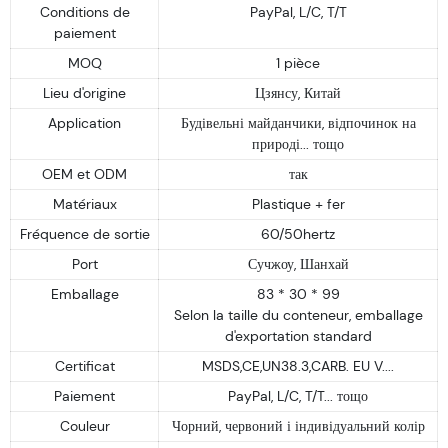
Conditions de
PayPal, L/C, T/T
paiement
MOQ
1 pièce
Lieu d'origine
Цзянсу, Китай
Application
Будівельні майданчики, відпочинок на
природі... тощо
OEM et ODM
так
Matériaux
Plastique + fer
Fréquence de sortie
60/50hertz
Port
Сучжоу, Шанхай
Emballage
83 * 30 * 99
Selon la taille du conteneur, emballage
d'exportation standard
Certificat
MSDS,CE,UN38.3,CARB. EU V....
Paiement
PayPal, L/C, T/T... тощо
Couleur
Чорний, червоний і індивідуальний колір