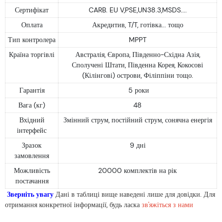
Сертифікат
CARB. EU V,PSE,UN38.3,MSDS....
Оплата
Акредитив, T/T, готівка... тощо
Тип контролера
MPPT
Країна торгівлі
Австралія, Європа, Південно-Східна Азія,
Сполучені Штати, Південна Корея, Кокосові
(Кілінгові) острови, Філіппіни тощо.
Гарантія
5 роки
Вага (кг)
48
Вхідний
Змінний струм, постійний струм, сонячна енергія
інтерфейс
Зразок
9 дні
замовлення
Можливість
20000 комплектів на рік
постачання
Зверніть увагу
Дані в таблиці вище наведені лише для довідки. Для
отримання конкретної інформації, будь ласка
зв'яжіться з нами