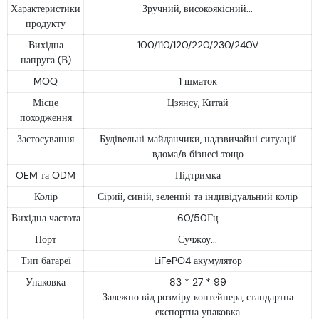
Характеристики
Зручний, високоякісний...
продукту
Вихідна
100/110/120/220/230/240V
напруга (В)
MOQ
1 шматок
Місце
Цзянсу, Китай
походження
Застосування
Будівельні майданчики, надзвичайні ситуації
вдома/в бізнесі тощо
OEM та ODM
Підтримка
Колір
Сірий, синій, зелений та індивідуальний колір
Вихідна частота
60/50Гц
Порт
Сучжоу...
Тип батареї
LiFePO4 акумулятор
Упаковка
83 * 27 * 99
Залежно від розміру контейнера, стандартна
експортна упаковка