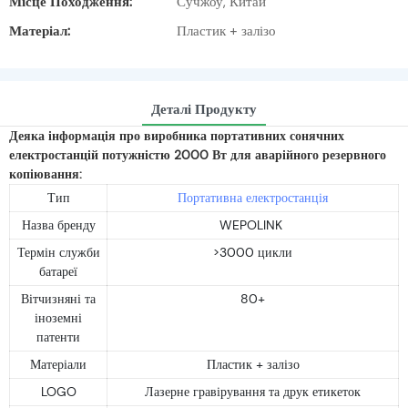
Місце Походження:
Сучжоу, Китай
Матеріал:
Пластик + залізо
Деталі Продукту
Деяка інформація про виробника портативних сонячних
електростанцій потужністю 2000 Вт для аварійного резервного
копіювання:
Тип
Портативна електростанція
Назва бренду
WEPOLINK
Термін служби
>3000 цикли
батареї
Вітчизняні та
80+
іноземні
патенти
Матеріали
Пластик + залізо
LOGO
Лазерне гравірування та друк етикеток