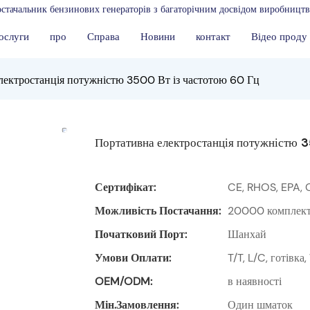
стачальник бензинових генераторів з багаторічним досвідом виробництв
ослуги
про
Справа
Новини
контакт
Відео проду
лектростанція потужністю 3500 Вт із частотою 60 Гц
Портативна електростанція потужністю 3
Сертифікат:
CE, RHOS, EPA, 
Можливість Постачання:
20000 комплекті
Початковий Порт:
Шанхай
Умови Оплати:
T/T, L/C, готівк
OEM/ODM:
в наявності
Мін.замовлення:
Один шматок