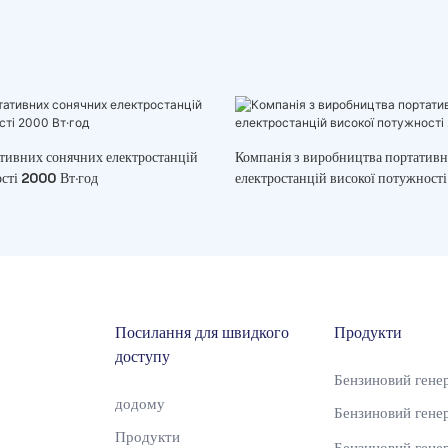
тивних сонячних електростанцій
Компанія з виробництва портатив
сті 2000 Вт·год
електростанцій високої потужност
Посилання для швидкого
Продукти
доступу
Бензиновий гене
додому
Бензиновий гене
Продукти
Бензиновий гене