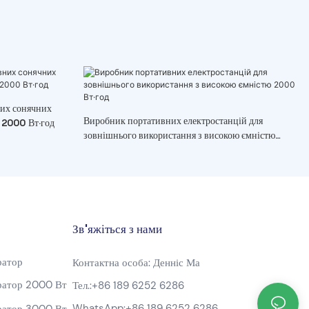
них сонячних
Виробник портативних електростанцій для
і 2000 Вт·год
зовнішнього використання з високою ємністю
2000 Вт·год
Зв'яжіться з нами
ратор
Контактна особа: Денніс Ма
ратор 2000 Вт
Тел.:
+86 189 6252 6286
WhatsApp:
+86 189 6252 6286
ратор 3000 Вт