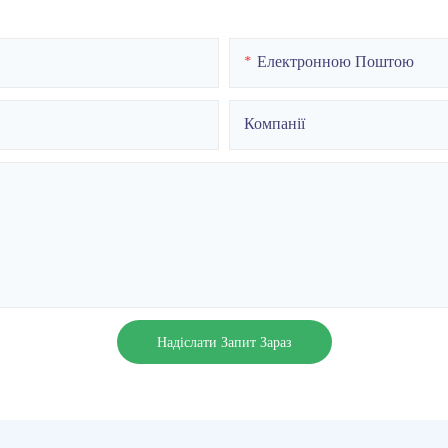
Електронною Поштою
Компанії
Надіслати Запит Зараз