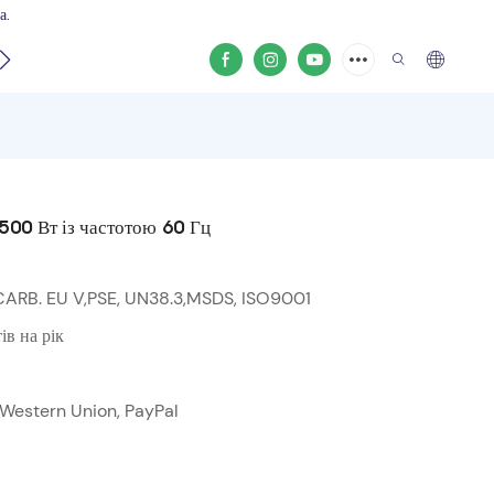
а.
кту
500 Вт із частотою 60 Гц
CARB. EU V,PSE, UN38.3,MSDS, ISO9001
в на рік
а, Western Union, PayPal