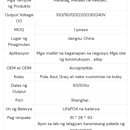
ng Produkto
Output Voltage
100/110/120/220/230/240V
(V)
MOQ
1 piraso
Lugar ng
Jiangsu, China
Pinagmulan
Aplikasyon
Mga maliliit na kaganapan sa negosyo, Mga site
ng konstruksyon... atbp
OEM at ODM
Acceptatble
Kulay
Pula, Asul, Gray, at naka-customize na kulay
Dalas ng
60/50hz
Output
Port
Shanghai...
Uri ng Baterya
LiFePO4 na baterya
Pag-iimpake
91 * 28 * 93
Ayon sa laki ng lalagyan, karaniwang pakete ng
pag-export