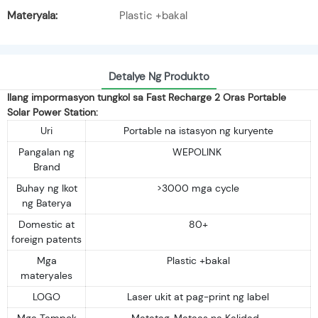
Materyala:
Plastic +bakal
Detalye Ng Produkto
Ilang impormasyon tungkol sa Fast Recharge 2 Oras Portable
Solar Power Station:
Uri
Portable na istasyon ng kuryente
Pangalan ng
WEPOLINK
Brand
Buhay ng Ikot
>3000 mga cycle
ng Baterya
Domestic at
80+
foreign patents
Mga
Plastic +bakal
materyales
LOGO
Laser ukit at pag-print ng label
Mga Tampok
Matatag, Mataas na Kalidad...