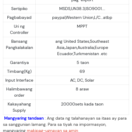
Sertipiko
MSDS,UN38.3,ISO9001....
Pagbabayad
paypal,Western Union,L/C...atbp
Uri ng
MPPT
Controller
Bansang
ang United States,Southeast
Pangkalakalan
Asia,Japan,Australia,Europe
Ecuador,Turkmenistan .etc
Garantiya
5 taon
Timbang(Kg)
69
Input Interface
AC, DC, Solar
Halimbawang
8 araw
order
Kakayahang
20000sets kada taon
Supply
Mangyaring tandaan
: Ang data ng talahanayan sa itaas ay para
sa sanggunian lamang. Para sa tiyak na impormasyon,
mangyaring
makipag-ugnayan sa amin