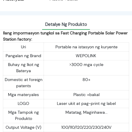
Detalye Ng Produkto
Ilang impormasyon tungkol sa Fast Charging Portable Solar Power
Station factory:
Uri
Portable na istasyon ng kuryente
Pangalan ng Brand
WEPOLINK
Buhay ng Ikot ng
>3000 mga cycle
Baterya
Domestic at foreign
80+
patents
Mga materyales
Plastic +bakal
LOGO
Laser ukit at pag-print ng label
Mga Tampok ng
Matatag, Maginhawa...
Produkto
Output Voltage (V)
100/110/120/220/230/240V