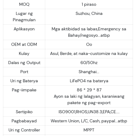
MOQ
1 piraso
Lugar ng
Suzhou, China
Pinagmulan
Aplikasyon
Mga aktibidad sa labas,Emergency sa
Bahay/negosyo...atbp
OEM at ODM
Oo
Kulay
Asul, Berde, at naka-customize na kulay
Dalas ng Output
60/50hz
Port
Shanghai...
Uri ng Baterya
LiFePO4 na baterya
Pag-iimpake
86 * 29 * 87
Ayon sa laki ng lalagyan, karaniwang
pakete ng pag-export
Sertipiko
ISO9001,RHOS,UN38.3,EPA,CE....
Pagbabayad
Western Union, L/C, Cash, paypal...atbp
Uri ng Controller
MPPT