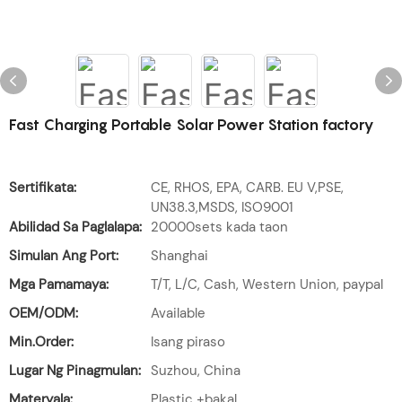
Fast Charging Portable Solar Power Station factory
Sertifikata:
CE, RHOS, EPA, CARB. EU V,PSE,
UN38.3,MSDS, ISO9001
Abilidad Sa Paglalapa:
20000sets kada taon
Simulan Ang Port:
Shanghai
Mga Pamamaya:
T/T, L/C, Cash, Western Union, paypal
OEM/ODM:
Available
Min.Order:
Isang piraso
Lugar Ng Pinagmulan:
Suzhou, China
Materyala:
Plastic +bakal