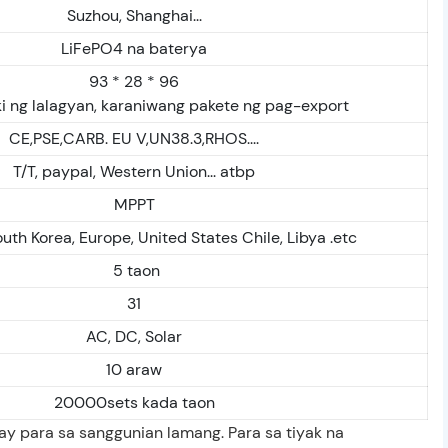
Suzhou, Shanghai...
LiFePO4 na baterya
93 * 28 * 96
ki ng lalagyan, karaniwang pakete ng pag-export
CE,PSE,CARB. EU V,UN38.3,RHOS....
T/T, paypal, Western Union... atbp
MPPT
outh Korea, Europe, United States Chile, Libya .etc
5 taon
31
AC, DC, Solar
10 araw
20000sets kada taon
 ay para sa sanggunian lamang. Para sa tiyak na