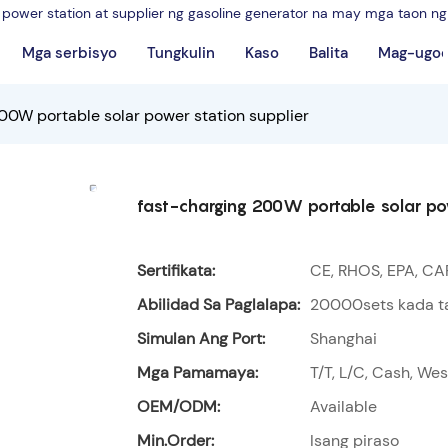
power station at supplier ng gasoline generator na may mga taon n
Mga serbisyo
Tungkulin
Kaso
Balita
Mag-ugo
00W portable solar power station supplier
fast-charging 200W portable solar pow
Sertifikata:
CE, RHOS, EPA, CA
Abilidad Sa Paglalapa:
20000sets kada t
Simulan Ang Port:
Shanghai
Mga Pamamaya:
T/T, L/C, Cash, We
OEM/ODM:
Available
Min.Order:
Isang piraso