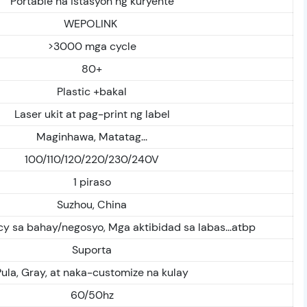
Portable na istasyon ng kuryente
WEPOLINK
>3000 mga cycle
80+
Plastic +bakal
Laser ukit at pag-print ng label
Maginhawa, Matatag...
100/110/120/220/230/240V
1 piraso
Suzhou, China
 sa bahay/negosyo, Mga aktibidad sa labas...atbp
Suporta
Pula, Gray, at naka-customize na kulay
60/50hz