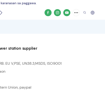
g karanasan sa paggawa.
d
Video ng produkto
er station supplier
RB. EU V,PSE, UN38.3,MSDS, ISO9001
aon
stern Union, paypal