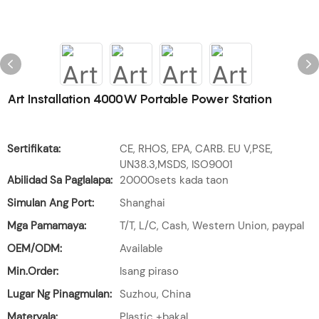
Art Installation 4000W Portable Power Station
Sertifikata:
CE, RHOS, EPA, CARB. EU V,PSE,
UN38.3,MSDS, ISO9001
Abilidad Sa Paglalapa:
20000sets kada taon
Simulan Ang Port:
Shanghai
Mga Pamamaya:
T/T, L/C, Cash, Western Union, paypal
OEM/ODM:
Available
Min.Order:
Isang piraso
Lugar Ng Pinagmulan:
Suzhou, China
Materyala:
Plastic +bakal